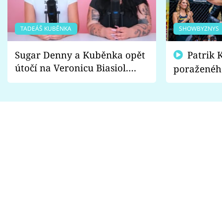
TADEÁŠ KUBĚNKA
SHOWBYZNYS
Sugar Denny a Kuběnka opět
Patrik Kincl se zastal
útočí na Veronicu Biasiol.
poraženéh
Proč je podle nich falešná a
fanoušci n
lže o své nevěře?