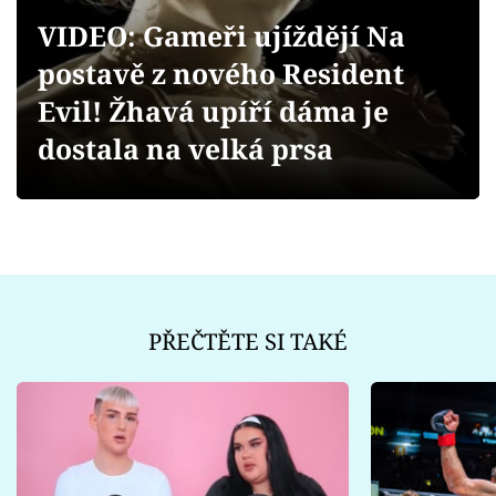
Sex a vztahy
VIDEO: Gameři ujíždějí Na
Videa
postavě z nového Resident
Evil! Žhavá upíří dáma je
Sledujte prima+
dostala na velká prsa
Přihlášení
Sledujte nás
PŘEČTĚTE SI TAKÉ