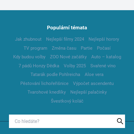
Populární témata
Jak zhubnout
Nejlepší filmy 2024
Nejlepší horory
TV program
Změna času
Partie
Počasí
Kdy budou volby
ZOO Nové začátky
Auto – katalog
7 pádů Honzy Dědka
Volby 2025
Svařené víno
Tatarák podle Pohlreicha
Aloe vera
Pěstování lichořeřišnice
Výpočet ascendentu
Tvarohové knedlíky
Nejlepší palačinky
Švestkový koláč