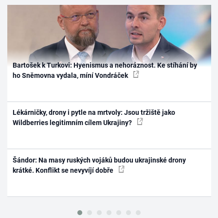
Bartošek k Turkovi: Hyenismus a nehoráznost. Ke stíhání by
ho Sněmovna vydala, míní Vondráček
Lékárničky, drony i pytle na mrtvoly: Jsou tržiště jako
Wildberries legitimním cílem Ukrajiny?
Šándor: Na masy ruských vojáků budou ukrajinské drony
krátké. Konflikt se nevyvíjí dobře