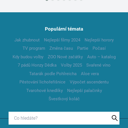
Populární témata
Jak zhubnout
Nejlepší filmy 2024
Nejlepší horory
TV program
Změna času
Partie
Počasí
Kdy budou volby
ZOO Nové začátky
Auto – katalog
7 pádů Honzy Dědka
Volby 2025
Svařené víno
Tatarák podle Pohlreicha
Aloe vera
Pěstování lichořeřišnice
Výpočet ascendentu
Tvarohové knedlíky
Nejlepší palačinky
Švestkový koláč