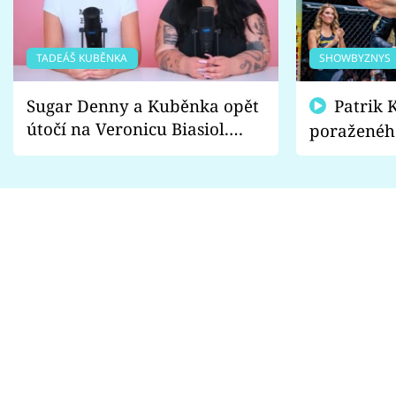
TADEÁŠ KUBĚNKA
SHOWBYZNYS
Sugar Denny a Kuběnka opět
Patrik Kincl se zastal
útočí na Veronicu Biasiol.
poraženéh
Proč je podle nich falešná a
fanoušci n
lže o své nevěře?