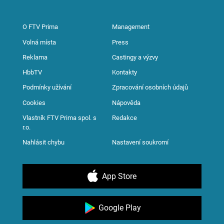
O FTV Prima
Management
Volná místa
Press
Reklama
Castingy a výzvy
HbbTV
Kontakty
Podmínky užívání
Zpracování osobních údajů
Cookies
Nápověda
Vlastník FTV Prima spol. s
Redakce
r.o.
Nahlásit chybu
Nastavení soukromí
App Store
Google Play