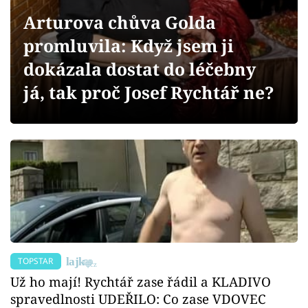
Sex a vztahy
Arturova chůva Golda
Videa
promluvila: Když jsem ji
dokázala dostat do léčebny
Sledujte prima+
já, tak proč Josef Rychtář ne?
Přihlášení
Sledujte nás
TOPSTAR
Už ho mají! Rychtář zase řádil a KLADIVO
spravedlnosti UDEŘILO: Co zase VDOVEC