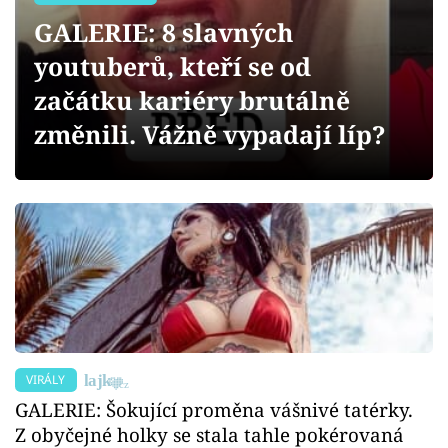
Sex a vztahy
GALERIE: 8 slavných
Videa
youtuberů, kteří se od
začátku kariéry brutálně
Sledujte prima+
změnili. Vážně vypadají líp?
Přihlášení
Sledujte nás
VIRÁLY
GALERIE: Šokující proměna vášnivé tatérky.
Z obyčejné holky se stala tahle pokérovaná