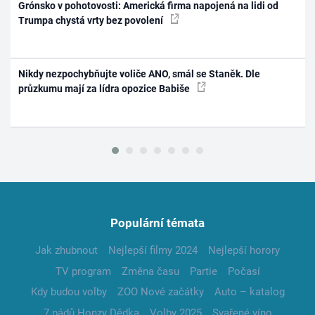
Grónsko v pohotovosti: Americká firma napojená na lidi od
Trumpa chystá vrty bez povolení
Nikdy nezpochybňujte voliče ANO, smál se Staněk. Dle
průzkumu mají za lídra opozice Babiše
Populární témata
Jak zhubnout
Nejlepší filmy 2024
Nejlepší horory
TV program
Změna času
Partie
Počasí
Kdy budou volby
ZOO Nové začátky
Auto – katalog
7 pádů Honzy Dědka
Volby 2025
Svařené víno