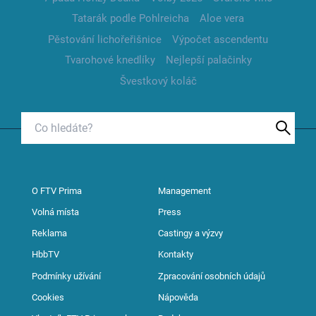
Tatarák podle Pohlreicha
Aloe vera
Pěstování lichořeřišnice
Výpočet ascendentu
Tvarohové knedlíky
Nejlepší palačinky
Švestkový koláč
O FTV Prima
Management
Volná místa
Press
Reklama
Castingy a výzvy
HbbTV
Kontakty
Podmínky užívání
Zpracování osobních údajů
Cookies
Nápověda