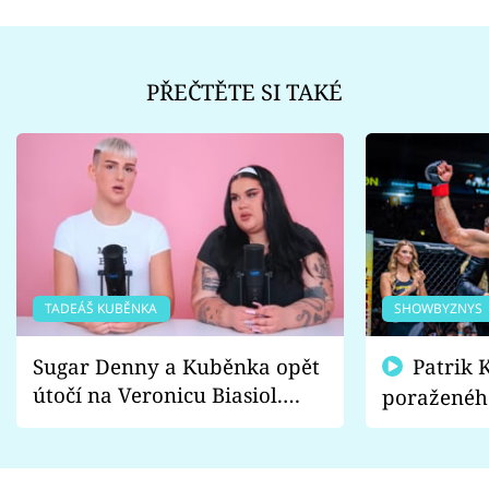
PŘEČTĚTE SI TAKÉ
TADEÁŠ KUBĚNKA
SHOWBYZNYS
Sugar Denny a Kuběnka opět
Patrik Kincl se zastal
útočí na Veronicu Biasiol.
poraženéh
Proč je podle nich falešná a
fanoušci n
lže o své nevěře?