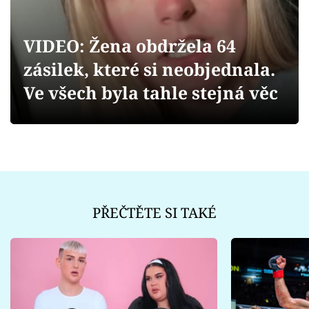
Sex a vztahy
Videa
VIDEO: Žena obdržela 64
zásilek, které si neobjednala.
Sledujte prima+
Ve všech byla tahle stejná věc
Přihlášení
Sledujte nás
PŘEČTĚTE SI TAKÉ