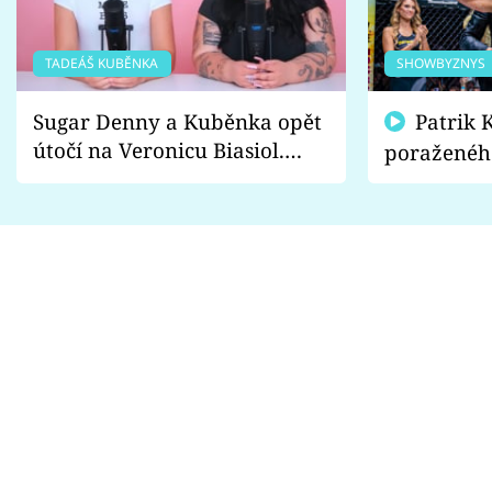
TADEÁŠ KUBĚNKA
SHOWBYZNYS
Sugar Denny a Kuběnka opět
Patrik Kincl se zastal
útočí na Veronicu Biasiol.
poraženéh
Proč je podle nich falešná a
fanoušci n
lže o své nevěře?