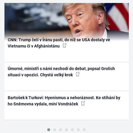
CNN: Trump čelí v Íránu pasti, do níž se USA dostaly ve
Vietnamu či v Afghánistánu
Úmorné, ministři s námi nechodí do debat, popsal Grolich
situaci v opozici. Chystá velký krok
Bartošek k Turkovi: Hyenismus a nehoráznost. Ke stíhání by
ho Sněmovna vydala, míní Vondráček