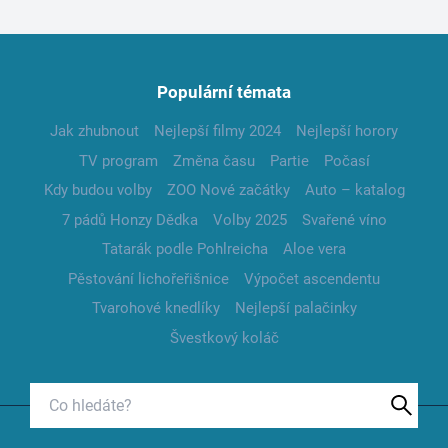
Populární témata
Jak zhubnout
Nejlepší filmy 2024
Nejlepší horory
TV program
Změna času
Partie
Počasí
Kdy budou volby
ZOO Nové začátky
Auto – katalog
7 pádů Honzy Dědka
Volby 2025
Svařené víno
Tatarák podle Pohlreicha
Aloe vera
Pěstování lichořeřišnice
Výpočet ascendentu
Tvarohové knedlíky
Nejlepší palačinky
Švestkový koláč