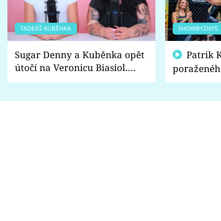
TADEÁŠ KUBĚNKA
SHOWBYZNYS
Sugar Denny a Kuběnka opět
Patrik Kincl se zastal
útočí na Veronicu Biasiol.
poraženéh
Proč je podle nich falešná a
fanoušci n
lže o své nevěře?