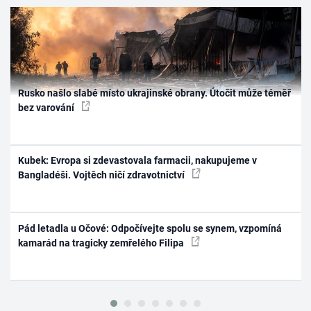
Rusko našlo slabé místo ukrajinské obrany. Útočit může téměř
bez varování
Kubek: Evropa si zdevastovala farmacii, nakupujeme v
Bangladéši. Vojtěch ničí zdravotnictví
Pád letadla u Očové: Odpočívejte spolu se synem, vzpomíná
kamarád na tragicky zemřelého Filipa