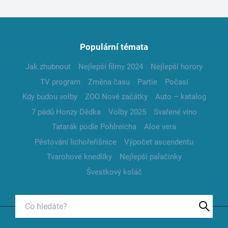
Populární témata
Jak zhubnout
Nejlepší filmy 2024
Nejlepší horory
TV program
Změna času
Partie
Počasí
Kdy budou volby
ZOO Nové začátky
Auto – katalog
7 pádů Honzy Dědka
Volby 2025
Svařené víno
Tatarák podle Pohlreicha
Aloe vera
Pěstování lichořeřišnice
Výpočet ascendentu
Tvarohové knedlíky
Nejlepší palačinky
Švestkový koláč