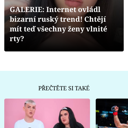
Sex a vztahy
GALERIE: Internet ovládl
Videa
bizarní ruský trend! Chtějí
mít teď všechny ženy vlnité
Sledujte prima+
rty?
Přihlášení
Sledujte nás
PŘEČTĚTE SI TAKÉ