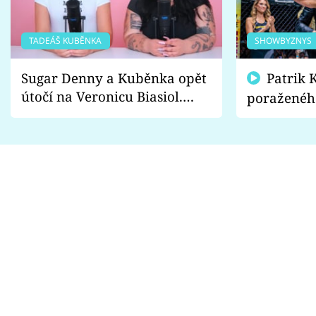
TADEÁŠ KUBĚNKA
SHOWBYZNYS
Sugar Denny a Kuběnka opět
Patrik Kincl se zastal
útočí na Veronicu Biasiol.
poraženéh
Proč je podle nich falešná a
fanoušci n
lže o své nevěře?