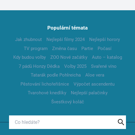
Populární témata
Jak zhubnout
Nejlepší filmy 2024
Nejlepší horory
TV program
Změna času
Partie
Počasí
Kdy budou volby
ZOO Nové začátky
Auto – katalog
7 pádů Honzy Dědka
Volby 2025
Svařené víno
Tatarák podle Pohlreicha
Aloe vera
Pěstování lichořeřišnice
Výpočet ascendentu
Tvarohové knedlíky
Nejlepší palačinky
Švestkový koláč