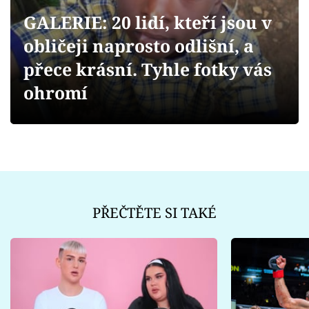
Sex a vztahy
GALERIE: 20 lidí, kteří jsou v
Videa
obličeji naprosto odlišní, a
přece krásní. Tyhle fotky vás
Sledujte prima+
ohromí
Přihlášení
Sledujte nás
PŘEČTĚTE SI TAKÉ