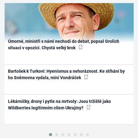
Úmorné, ministři s námi nechodí do debat, popsal Grolich
situaci v opozici. Chystá velký krok
Bartošek k Turkovi: Hyenismus a nehoráznost. Ke stíhání by
ho Sněmovna vydala, míní Vondráček
Lékárničky, drony i pytle na mrtvoly: Jsou tržiště jako
Wildberries legitimním cílem Ukrajiny?