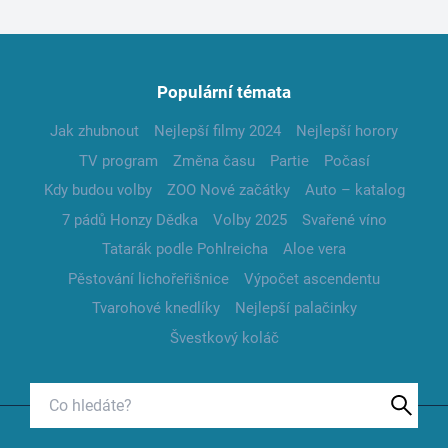
Populární témata
Jak zhubnout
Nejlepší filmy 2024
Nejlepší horory
TV program
Změna času
Partie
Počasí
Kdy budou volby
ZOO Nové začátky
Auto – katalog
7 pádů Honzy Dědka
Volby 2025
Svařené víno
Tatarák podle Pohlreicha
Aloe vera
Pěstování lichořeřišnice
Výpočet ascendentu
Tvarohové knedlíky
Nejlepší palačinky
Švestkový koláč