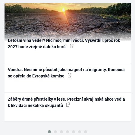
Letošní vlna veder? Nic moc, míní vědci. Vysvětlili, proč rok
2027 bude zřejmě daleko horší
Vondra: Nesmíme působit jako magnet na migranty. Konečná
se opřela do Evropské komise
Záběry drsné přestřelky v lese. Precizní ukrajinská akce vedla
k likvidaci několika okupantů