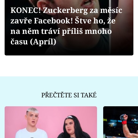
Sex a vztahy
KONEC! Zuckerberg za měsíc
Videa
zavře Facebook! Štve ho, že
na něm tráví příliš mnoho
Sledujte prima+
času (Apríl)
Přihlášení
Sledujte nás
PŘEČTĚTE SI TAKÉ