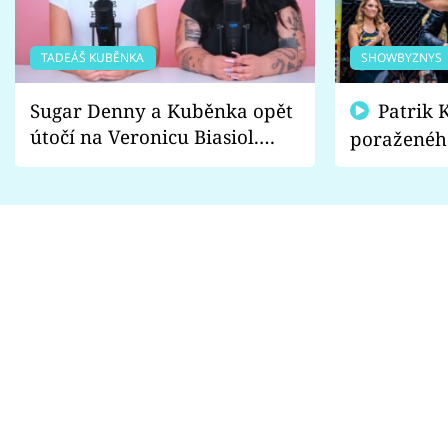
TADEÁŠ KUBĚNKA
SHOWBYZNYS
Sugar Denny a Kuběnka opět
Patrik Kincl se zastal
útočí na Veronicu Biasiol.
poraženéh
Proč je podle nich falešná a
fanoušci n
lže o své nevěře?