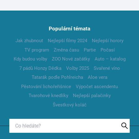
Populární témata
Jak zhubnout
Nejlepší filmy 2024
Nejlepší horory
TV program
Změna času
Partie
Počasí
Kdy budou volby
ZOO Nové začátky
Auto – katalog
7 pádů Honzy Dědka
Volby 2025
Svařené víno
Tatarák podle Pohlreicha
Aloe vera
Pěstování lichořeřišnice
Výpočet ascendentu
Tvarohové knedlíky
Nejlepší palačinky
Švestkový koláč