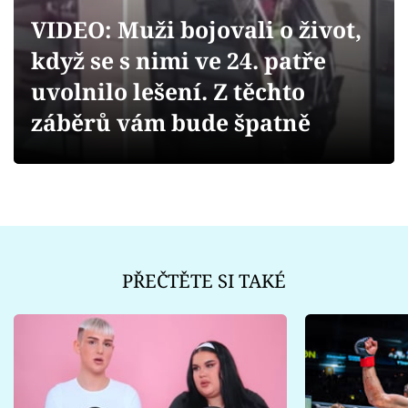
Sex a vztahy
VIDEO: Muži bojovali o život,
Videa
když se s nimi ve 24. patře
uvolnilo lešení. Z těchto
Sledujte prima+
záběrů vám bude špatně
Přihlášení
Sledujte nás
PŘEČTĚTE SI TAKÉ