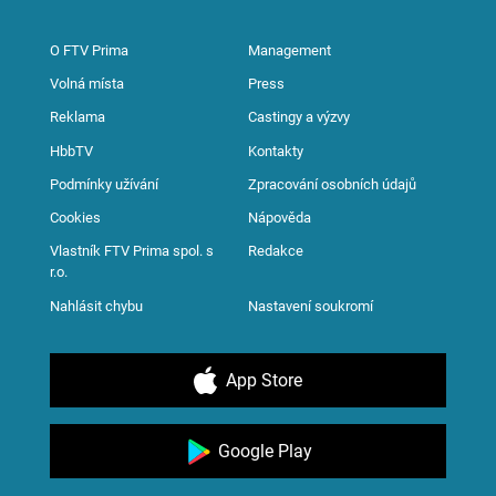
O FTV Prima
Management
Volná místa
Press
Reklama
Castingy a výzvy
HbbTV
Kontakty
Podmínky užívání
Zpracování osobních údajů
Cookies
Nápověda
Vlastník FTV Prima spol. s
Redakce
r.o.
Nahlásit chybu
Nastavení soukromí
App Store
Google Play