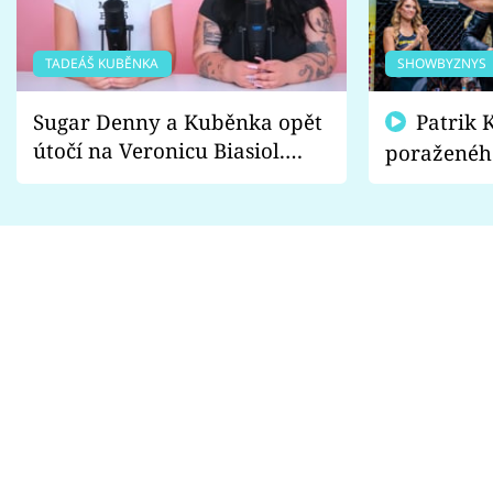
TADEÁŠ KUBĚNKA
SHOWBYZNYS
Sugar Denny a Kuběnka opět
Patrik Kincl se zastal
útočí na Veronicu Biasiol.
poraženéh
Proč je podle nich falešná a
fanoušci n
lže o své nevěře?