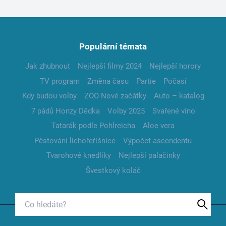
Populární témata
Jak zhubnout
Nejlepší filmy 2024
Nejlepší horory
TV program
Změna času
Partie
Počasí
Kdy budou volby
ZOO Nové začátky
Auto – katalog
7 pádů Honzy Dědka
Volby 2025
Svařené víno
Tatarák podle Pohlreicha
Aloe vera
Pěstování lichořeřišnice
Výpočet ascendentu
Tvarohové knedlíky
Nejlepší palačinky
Švestkový koláč