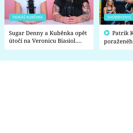
TADEÁŠ KUBĚNKA
SHOWBYZNYS
Sugar Denny a Kuběnka opět
Patrik Kincl se zastal
útočí na Veronicu Biasiol.
poraženéh
Proč je podle nich falešná a
fanoušci n
lže o své nevěře?