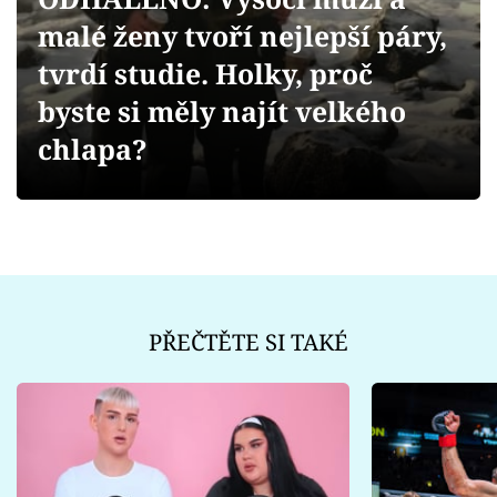
Sex a vztahy
malé ženy tvoří nejlepší páry,
Videa
tvrdí studie. Holky, proč
byste si měly najít velkého
Sledujte prima+
chlapa?
Přihlášení
Sledujte nás
PŘEČTĚTE SI TAKÉ