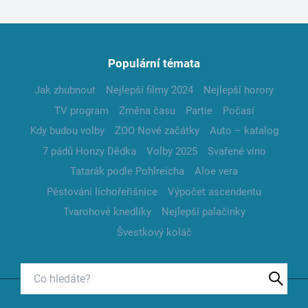
Populární témata
Jak zhubnout
Nejlepší filmy 2024
Nejlepší horory
TV program
Změna času
Partie
Počasí
Kdy budou volby
ZOO Nové začátky
Auto – katalog
7 pádů Honzy Dědka
Volby 2025
Svařené víno
Tatarák podle Pohlreicha
Aloe vera
Pěstování lichořeřišnice
Výpočet ascendentu
Tvarohové knedlíky
Nejlepší palačinky
Švestkový koláč