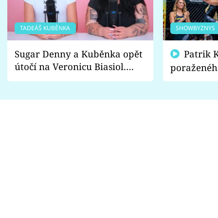
TADEÁŠ KUBĚNKA
SHOWBYZNYS
Sugar Denny a Kuběnka opět
Patrik Kincl se zastal
útočí na Veronicu Biasiol.
poraženéh
Proč je podle nich falešná a
fanoušci n
lže o své nevěře?