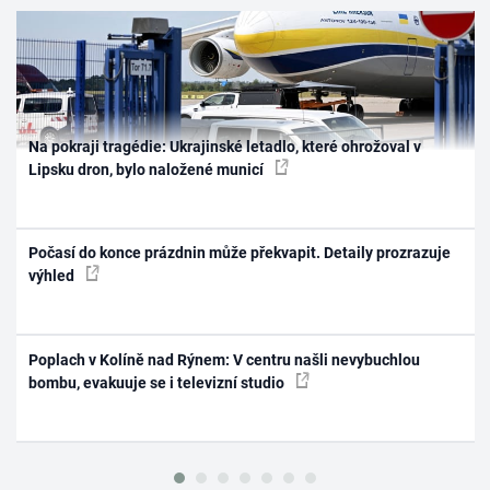
Na pokraji tragédie: Ukrajinské letadlo, které ohrožoval v
Lipsku dron, bylo naložené municí
Počasí do konce prázdnin může překvapit. Detaily prozrazuje
výhled
Poplach v Kolíně nad Rýnem: V centru našli nevybuchlou
bombu, evakuuje se i televizní studio