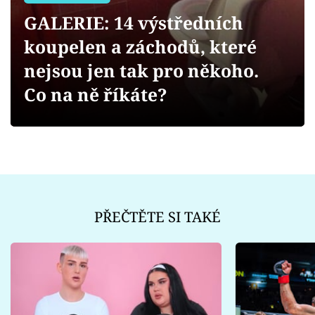
Sex a vztahy
GALERIE: 14 výstředních
Videa
koupelen a záchodů, které
nejsou jen tak pro někoho.
Sledujte prima+
Co na ně říkáte?
Přihlášení
Sledujte nás
PŘEČTĚTE SI TAKÉ