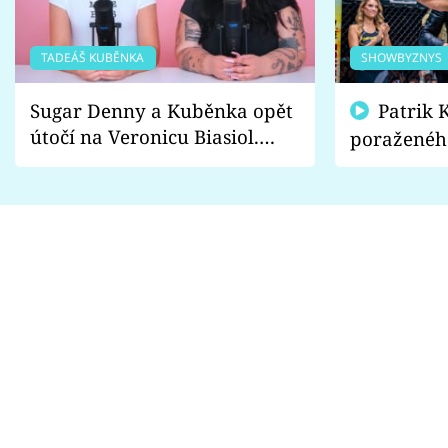
TADEÁŠ KUBĚNKA
SHOWBYZNYS
Sugar Denny a Kuběnka opět
Patrik Kincl se zastal
útočí na Veronicu Biasiol.
poraženéh
Proč je podle nich falešná a
fanoušci n
lže o své nevěře?