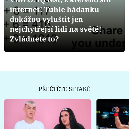
Sex a vztahy
internet! Tuhle hádanku
Videa
dokážou vyluštit jen
nejchytřejší lidi na světě!
Sledujte prima+
Zvládnete to?
Přihlášení
Sledujte nás
PŘEČTĚTE SI TAKÉ