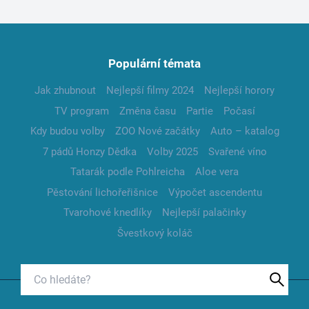
Populární témata
Jak zhubnout
Nejlepší filmy 2024
Nejlepší horory
TV program
Změna času
Partie
Počasí
Kdy budou volby
ZOO Nové začátky
Auto – katalog
7 pádů Honzy Dědka
Volby 2025
Svařené víno
Tatarák podle Pohlreicha
Aloe vera
Pěstování lichořeřišnice
Výpočet ascendentu
Tvarohové knedlíky
Nejlepší palačinky
Švestkový koláč