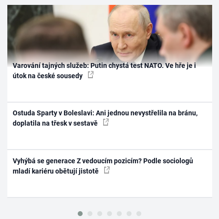
Varování tajných služeb: Putin chystá test NATO. Ve hře je i
útok na české sousedy
Ostuda Sparty v Boleslavi: Ani jednou nevystřelila na bránu,
doplatila na třesk v sestavě
Vyhýbá se generace Z vedoucím pozicím? Podle sociologů
mladí kariéru obětují jistotě