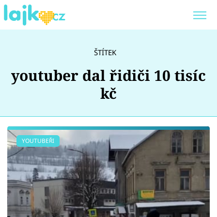
Trendy:
KARLOS VÉMOLA
ONLYFANS
ŠTÍTEK
SHOPAHOLICADEL
CLASH OF THE STARS
youtuber dal řidiči 10 tisíc
kč
Témata
YOUTUBEŘI
Showbyznys
Youtubeři
Virály