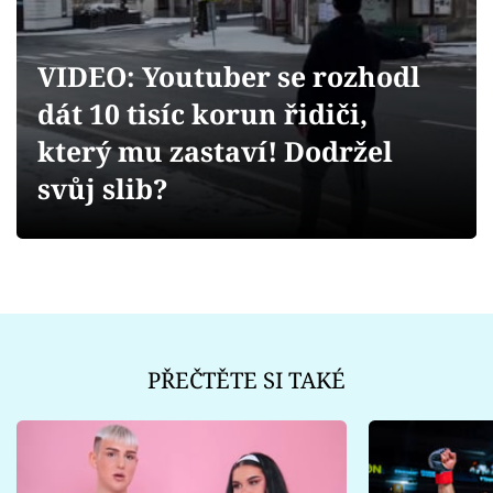
Sex a vztahy
Videa
VIDEO: Youtuber se rozhodl
dát 10 tisíc korun řidiči,
Sledujte prima+
který mu zastaví! Dodržel
Přihlášení
svůj slib?
Sledujte nás
PŘEČTĚTE SI TAKÉ