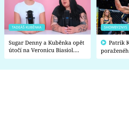
TADEÁŠ KUBĚNKA
SHOWBYZNYS
Sugar Denny a Kuběnka opět
Patrik Kincl se zastal
útočí na Veronicu Biasiol.
poraženéh
Proč je podle nich falešná a
fanoušci n
lže o své nevěře?