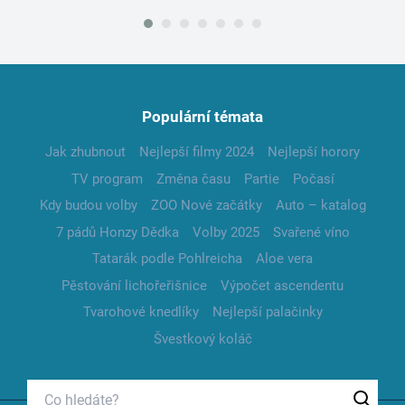
Populární témata
Jak zhubnout
Nejlepší filmy 2024
Nejlepší horory
TV program
Změna času
Partie
Počasí
Kdy budou volby
ZOO Nové začátky
Auto – katalog
7 pádů Honzy Dědka
Volby 2025
Svařené víno
Tatarák podle Pohlreicha
Aloe vera
Pěstování lichořeřišnice
Výpočet ascendentu
Tvarohové knedlíky
Nejlepší palačinky
Švestkový koláč