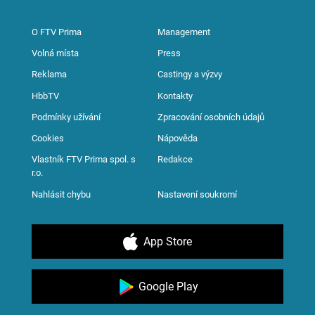
O FTV Prima
Management
Volná místa
Press
Reklama
Castingy a výzvy
HbbTV
Kontakty
Podmínky užívání
Zpracování osobních údajů
Cookies
Nápověda
Vlastník FTV Prima spol. s
Redakce
r.o.
Nahlásit chybu
Nastavení soukromí
App Store
Google Play