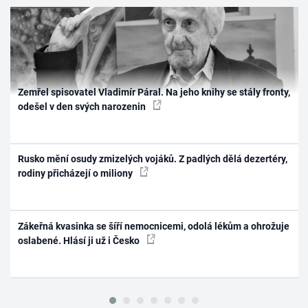
Zemřel spisovatel Vladimír Páral. Na jeho knihy se stály fronty,
odešel v den svých narozenin
Rusko mění osudy zmizelých vojáků. Z padlých dělá dezertéry,
rodiny přicházejí o miliony
Zákeřná kvasinka se šíří nemocnicemi, odolá lékům a ohrožuje
oslabené. Hlásí ji už i Česko