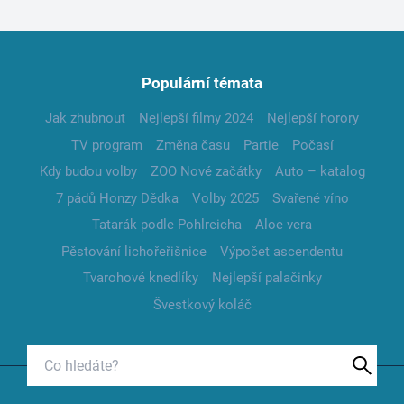
Populární témata
Jak zhubnout
Nejlepší filmy 2024
Nejlepší horory
TV program
Změna času
Partie
Počasí
Kdy budou volby
ZOO Nové začátky
Auto – katalog
7 pádů Honzy Dědka
Volby 2025
Svařené víno
Tatarák podle Pohlreicha
Aloe vera
Pěstování lichořeřišnice
Výpočet ascendentu
Tvarohové knedlíky
Nejlepší palačinky
Švestkový koláč