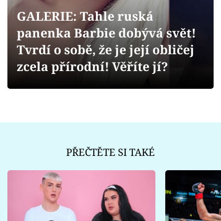
Sex a vztahy
GALERIE: Tahle ruská
Videa
panenka Barbie dobývá svět!
Tvrdí o sobě, že je její obličej
Sledujte prima+
zcela přírodní! Věříte jí?
Přihlášení
Sledujte nás
PŘEČTĚTE SI TAKÉ