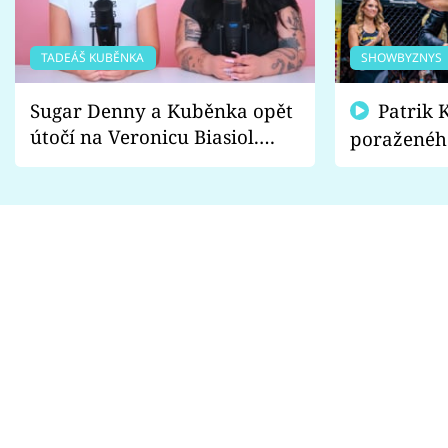
TADEÁŠ KUBĚNKA
SHOWBYZNYS
Sugar Denny a Kuběnka opět
Patrik Kincl se zastal
útočí na Veronicu Biasiol.
poraženéh
Proč je podle nich falešná a
fanoušci n
lže o své nevěře?