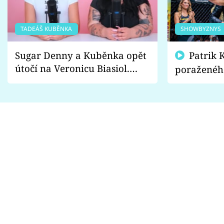
TADEÁŠ KUBĚNKA
SHOWBYZNYS
Sugar Denny a Kuběnka opět
Patrik Kincl se zastal
útočí na Veronicu Biasiol.
poraženéh
Proč je podle nich falešná a
fanoušci n
lže o své nevěře?