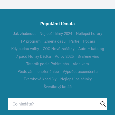
Populární témata
Jak zhubnout
Nejlepší filmy 2024
Nejlepší horory
TV program
Změna času
Partie
Počasí
Kdy budou volby
ZOO Nové začátky
Auto – katalog
7 pádů Honzy Dědka
Volby 2025
Svařené víno
Tatarák podle Pohlreicha
Aloe vera
Pěstování lichořeřišnice
Výpočet ascendentu
Tvarohové knedlíky
Nejlepší palačinky
Švestkový koláč