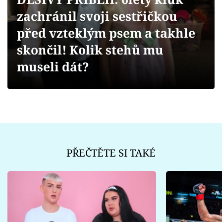
Sex a vztahy
zachránil svoji sestřičkou
Videa
před vzteklým psem a takhle
skončil! Kolik stehů mu
Sledujte prima+
museli dát?
Přihlášení
Sledujte nás
PŘEČTĚTE SI TAKÉ