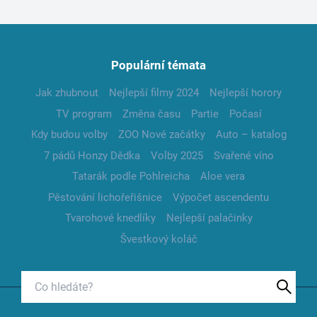
Populární témata
Jak zhubnout
Nejlepší filmy 2024
Nejlepší horory
TV program
Změna času
Partie
Počasí
Kdy budou volby
ZOO Nové začátky
Auto – katalog
7 pádů Honzy Dědka
Volby 2025
Svařené víno
Tatarák podle Pohlreicha
Aloe vera
Pěstování lichořeřišnice
Výpočet ascendentu
Tvarohové knedlíky
Nejlepší palačinky
Švestkový koláč