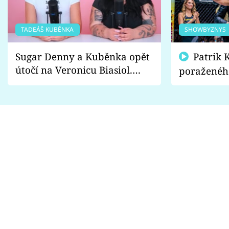
TADEÁŠ KUBĚNKA
SHOWBYZNYS
Sugar Denny a Kuběnka opět
Patrik Kincl se zastal
útočí na Veronicu Biasiol.
poraženéh
Proč je podle nich falešná a
fanoušci n
lže o své nevěře?