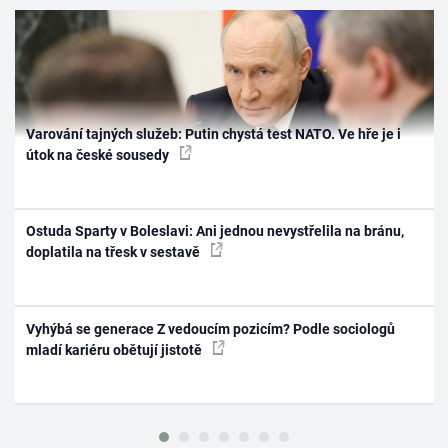
Varování tajných služeb: Putin chystá test NATO. Ve hře je i
útok na české sousedy
Ostuda Sparty v Boleslavi: Ani jednou nevystřelila na bránu,
doplatila na třesk v sestavě
Vyhýbá se generace Z vedoucím pozicím? Podle sociologů
mladí kariéru obětují jistotě