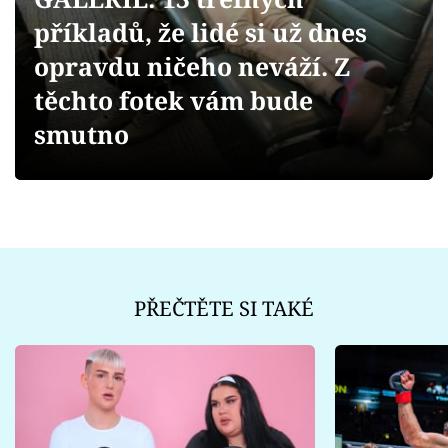
Sex a vztahy
příkladů, že lidé si už dnes
Videa
opravdu ničeho neváží. Z
těchto fotek vám bude
Sledujte prima+
smutno
Přihlášení
Sledujte nás
PŘEČTĚTE SI TAKÉ