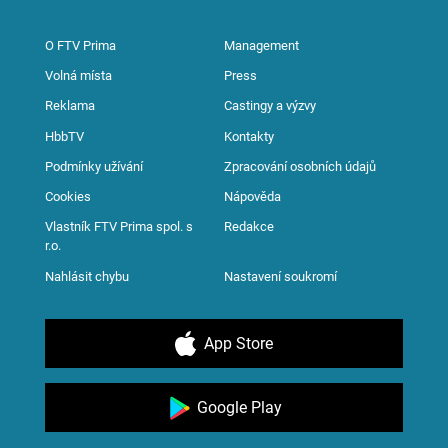
O FTV Prima
Management
Volná místa
Press
Reklama
Castingy a výzvy
HbbTV
Kontakty
Podmínky užívání
Zpracování osobních údajů
Cookies
Nápověda
Vlastník FTV Prima spol. s
Redakce
r.o.
Nahlásit chybu
Nastavení soukromí
App Store
Google Play