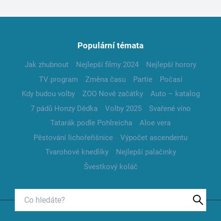
Populární témata
Jak zhubnout
Nejlepší filmy 2024
Nejlepší horory
TV program
Změna času
Partie
Počasí
Kdy budou volby
ZOO Nové začátky
Auto – katalog
7 pádů Honzy Dědka
Volby 2025
Svařené víno
Tatarák podle Pohlreicha
Aloe vera
Pěstování lichořeřišnice
Výpočet ascendentu
Tvarohové knedlíky
Nejlepší palačinky
Švestkový koláč