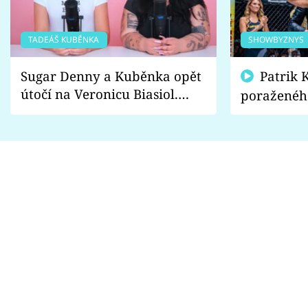
TADEÁŠ KUBĚNKA
SHOWBYZNYS
Sugar Denny a Kuběnka opět
Patrik Kincl se zastal
útočí na Veronicu Biasiol.
poraženéh
Proč je podle nich falešná a
fanoušci n
lže o své nevěře?