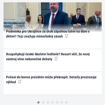
Podmínka pro Ukrajince za útok zápalnou lahví na dům s
dětmi? Tejc zvažuje mimořádný zásah
Rozpohybují české školství ředitelé? Resort věří, že nový
nástroj utne nekonečné debaty
Počasí do konce prázdnin může překvapit. Detaily prozrazuje
výhled