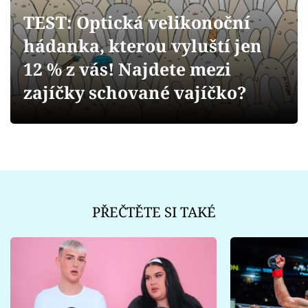
Sex a vztahy
TEST: Optická velikonoční
Videa
hádanka, kterou vyluští jen
12 % z vás! Najdete mezi
Sledujte prima+
zajíčky schované vajíčko?
Přihlášení
Sledujte nás
PŘEČTĚTE SI TAKÉ