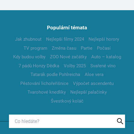
Populární témata
Jak zhubnout
Nejlepší filmy 2024
Nejlepší horory
TV program
Změna času
Partie
Počasí
Kdy budou volby
ZOO Nové začátky
Auto – katalog
7 pádů Honzy Dědka
Volby 2025
Svařené víno
Tatarák podle Pohlreicha
Aloe vera
Pěstování lichořeřišnice
Výpočet ascendentu
Tvarohové knedlíky
Nejlepší palačinky
Švestkový koláč