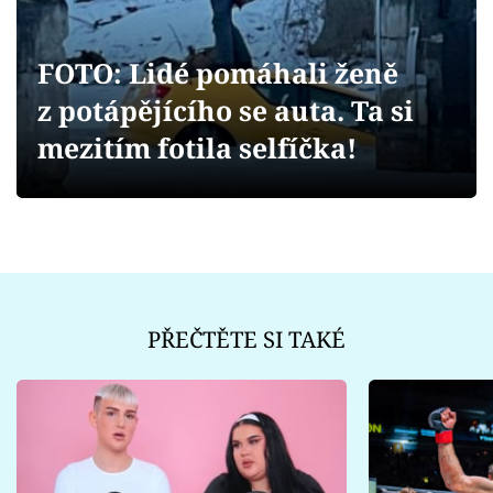
Sex a vztahy
Videa
FOTO: Lidé pomáhali ženě
z potápějícího se auta. Ta si
Sledujte prima+
mezitím fotila selfíčka!
Přihlášení
Sledujte nás
PŘEČTĚTE SI TAKÉ