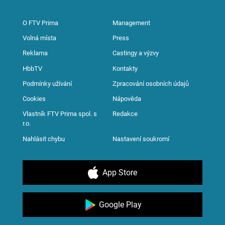
O FTV Prima
Management
Volná místa
Press
Reklama
Castingy a výzvy
HbbTV
Kontakty
Podmínky užívání
Zpracování osobních údajů
Cookies
Nápověda
Vlastník FTV Prima spol. s
Redakce
r.o.
Nahlásit chybu
Nastavení soukromí
App Store
Google Play