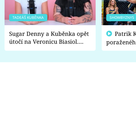
TADEÁŠ KUBĚNKA
SHOWBYZNYS
Sugar Denny a Kuběnka opět
Patrik Kincl se zastal
útočí na Veronicu Biasiol.
poraženéh
Proč je podle nich falešná a
fanoušci n
lže o své nevěře?