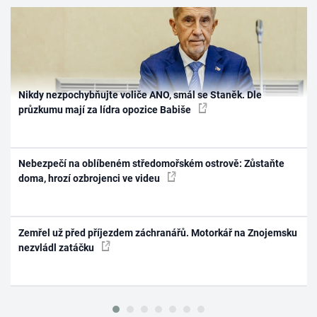
Nikdy nezpochybňujte voliče ANO, smál se Staněk. Dle
průzkumu mají za lídra opozice Babiše
Nebezpečí na oblíbeném středomořském ostrově: Zůstaňte
doma, hrozí ozbrojenci ve videu
Zemřel už před příjezdem záchranářů. Motorkář na Znojemsku
nezvládl zatáčku