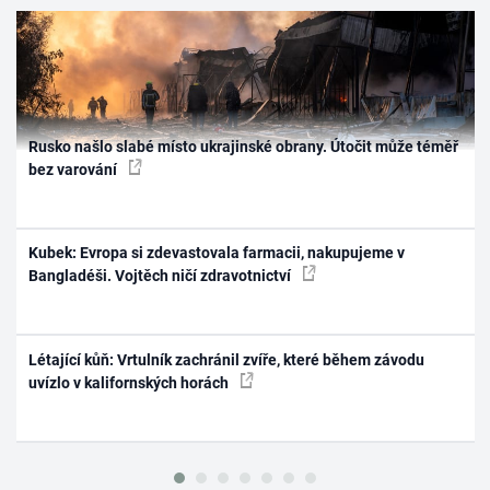
Rusko našlo slabé místo ukrajinské obrany. Útočit může téměř
bez varování
Kubek: Evropa si zdevastovala farmacii, nakupujeme v
Bangladéši. Vojtěch ničí zdravotnictví
Létající kůň: Vrtulník zachránil zvíře, které během závodu
uvízlo v kalifornských horách