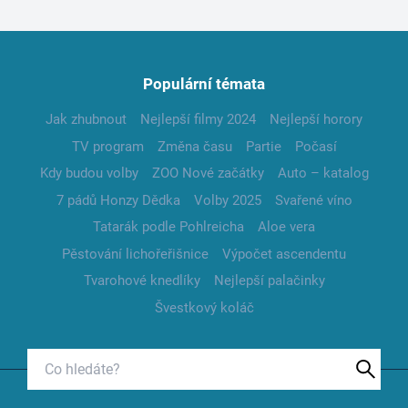
Populární témata
Jak zhubnout
Nejlepší filmy 2024
Nejlepší horory
TV program
Změna času
Partie
Počasí
Kdy budou volby
ZOO Nové začátky
Auto – katalog
7 pádů Honzy Dědka
Volby 2025
Svařené víno
Tatarák podle Pohlreicha
Aloe vera
Pěstování lichořeřišnice
Výpočet ascendentu
Tvarohové knedlíky
Nejlepší palačinky
Švestkový koláč