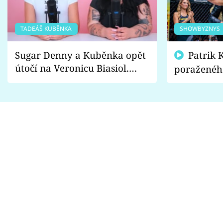
TADEÁŠ KUBĚNKA
SHOWBYZNYS
Sugar Denny a Kuběnka opět
Patrik Kincl se zastal
útočí na Veronicu Biasiol.
poraženéh
Proč je podle nich falešná a
fanoušci n
lže o své nevěře?