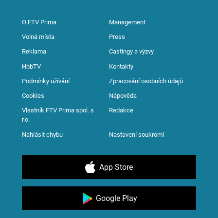
O FTV Prima
Management
Volná místa
Press
Reklama
Castingy a výzvy
HbbTV
Kontakty
Podmínky užívání
Zpracování osobních údajů
Cookies
Nápověda
Vlastník FTV Prima spol. s
Redakce
r.o.
Nahlásit chybu
Nastavení soukromí
App Store
Google Play