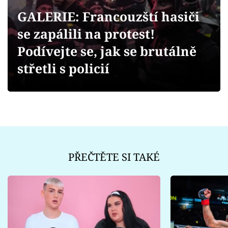
Sex a vztahy
GALERIE: Francouzští hasiči
Videa
se zapálili na protest!
Podívejte se, jak se brutálně
Sledujte prima+
střetli s policií
Přihlášení
Sledujte nás
PŘEČTĚTE SI TAKÉ