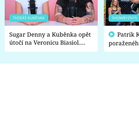
TADEÁŠ KUBĚNKA
SHOWBYZNYS
Sugar Denny a Kuběnka opět
Patrik Kincl se zastal
útočí na Veronicu Biasiol.
poraženéh
Proč je podle nich falešná a
fanoušci n
lže o své nevěře?