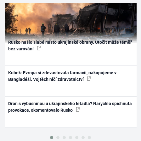
Rusko našlo slabé místo ukrajinské obrany. Útočit může téměř
bez varování
Kubek: Evropa si zdevastovala farmacii, nakupujeme v
Bangladéši. Vojtěch ničí zdravotnictví
Dron s výbušninou u ukrajinského letadla? Narychlo spíchnutá
provokace, okomentovalo Rusko