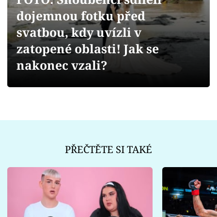
Sex a vztahy
dojemnou fotku před
Videa
svatbou, kdy uvízli v
zatopené oblasti! Jak se
Sledujte prima+
nakonec vzali?
Přihlášení
Sledujte nás
PŘEČTĚTE SI TAKÉ