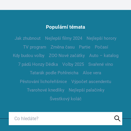
Populární témata
Jak zhubnout
Nejlepší filmy 2024
Nejlepší horory
TV program
Změna času
Partie
Počasí
Kdy budou volby
ZOO Nové začátky
Auto – katalog
7 pádů Honzy Dědka
Volby 2025
Svařené víno
Tatarák podle Pohlreicha
Aloe vera
Pěstování lichořeřišnice
Výpočet ascendentu
Tvarohové knedlíky
Nejlepší palačinky
Švestkový koláč