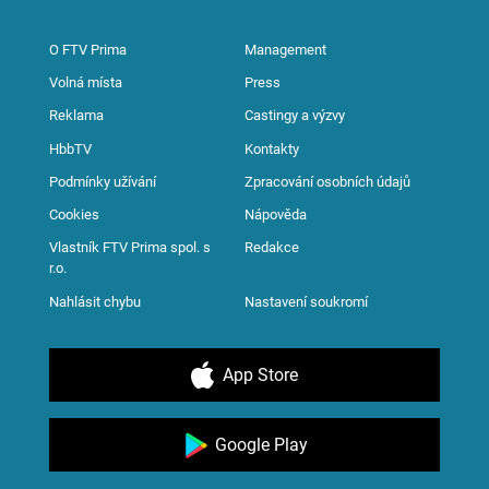
O FTV Prima
Management
Volná místa
Press
Reklama
Castingy a výzvy
HbbTV
Kontakty
Podmínky užívání
Zpracování osobních údajů
Cookies
Nápověda
Vlastník FTV Prima spol. s
Redakce
r.o.
Nahlásit chybu
Nastavení soukromí
App Store
Google Play