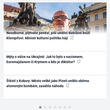
Neodborné, plýtváte penězi, píší umělci Babišovi kvůli
Klempířovi. Ministr kulturní politiku hájí
Mýty o válce na Ukrajině: Jak to bylo s nacismem,
Euromajdanem či Krymem a kdo je diktátor?
Štěstí z Kokury: Město velké jako Plzeň uniklo oběma
atomovým bombám, zasáhla náhoda