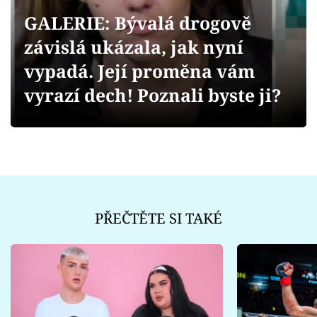
Sex a vztahy
GALERIE: Bývalá drogově
Videa
závislá ukázala, jak nyní
vypadá. Její proměna vám
Sledujte prima+
vyrazí dech! Poznali byste ji?
Přihlášení
Sledujte nás
PŘEČTĚTE SI TAKÉ