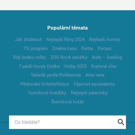
Populární témata
Jak zhubnout
Nejlepší filmy 2024
Nejlepší horory
TV program
Změna času
Partie
Počasí
Kdy budou volby
ZOO Nové začátky
Auto – katalog
7 pádů Honzy Dědka
Volby 2025
Svařené víno
Tatarák podle Pohlreicha
Aloe vera
Pěstování lichořeřišnice
Výpočet ascendentu
Tvarohové knedlíky
Nejlepší palačinky
Švestkový koláč