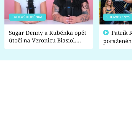
TADEÁŠ KUBĚNKA
SHOWBYZNYS
Sugar Denny a Kuběnka opět
Patrik Kincl se zastal
útočí na Veronicu Biasiol.
poraženéh
Proč je podle nich falešná a
fanoušci n
lže o své nevěře?