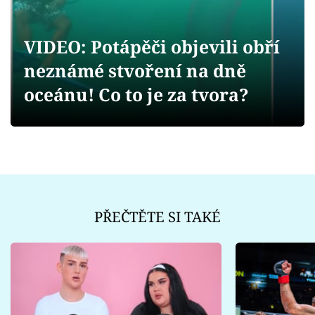
Sex a vztahy
Videa
VIDEO: Potápěči objevili obří
neznámé stvoření na dně
Sledujte prima+
oceánu! Co to je za tvora?
Přihlášení
Sledujte nás
PŘEČTĚTE SI TAKÉ