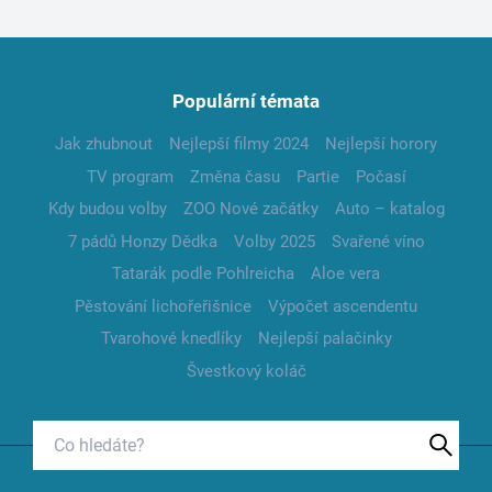
Populární témata
Jak zhubnout
Nejlepší filmy 2024
Nejlepší horory
TV program
Změna času
Partie
Počasí
Kdy budou volby
ZOO Nové začátky
Auto – katalog
7 pádů Honzy Dědka
Volby 2025
Svařené víno
Tatarák podle Pohlreicha
Aloe vera
Pěstování lichořeřišnice
Výpočet ascendentu
Tvarohové knedlíky
Nejlepší palačinky
Švestkový koláč