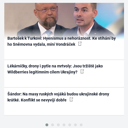
Bartošek k Turkovi: Hyenismus a nehoráznost. Ke stíhání by
ho Sněmovna vydala, míní Vondráček
Lékárničky, drony i pytle na mrtvoly: Jsou tržiště jako
Wildberries legitimním cílem Ukrajiny?
Šándor: Na masy ruských vojáků budou ukrajinské drony
krátké. Konflikt se nevyvíjí dobře