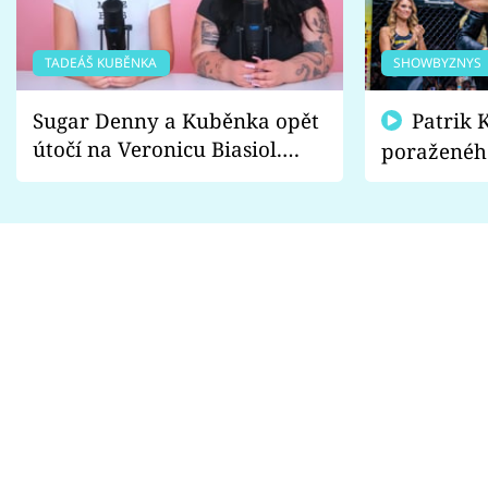
TADEÁŠ KUBĚNKA
SHOWBYZNYS
Sugar Denny a Kuběnka opět
Patrik Kincl se zastal
útočí na Veronicu Biasiol.
poraženéh
Proč je podle nich falešná a
fanoušci n
lže o své nevěře?