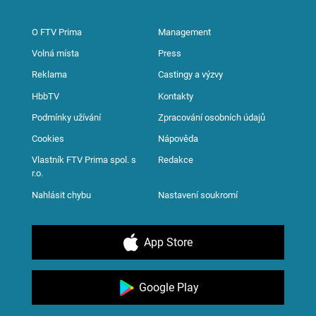
O FTV Prima
Management
Volná místa
Press
Reklama
Castingy a výzvy
HbbTV
Kontakty
Podmínky užívání
Zpracování osobních údajů
Cookies
Nápověda
Vlastník FTV Prima spol. s
Redakce
r.o.
Nahlásit chybu
Nastavení soukromí
App Store
Google Play