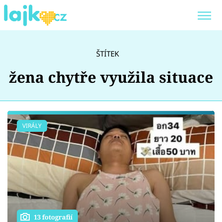
Trendy:
KARLOS VÉMOLA
ONLYFANS
ŠTÍTEK
SHOPAHOLICADEL
CLASH OF THE STARS
žena chytře využila situace
Témata
VIRÁLY
Showbyznys
Youtubeři
Virály
13 fotografií