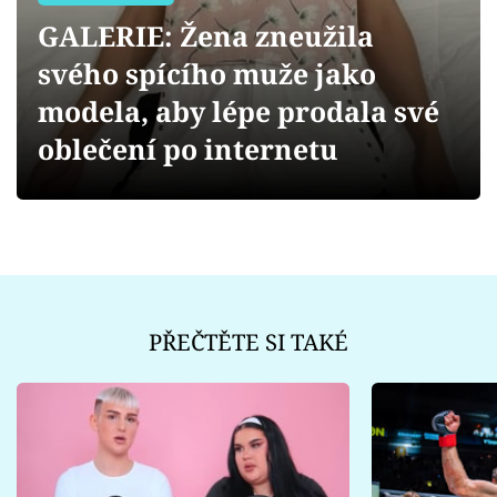
Sex a vztahy
GALERIE: Žena zneužila
Videa
svého spícího muže jako
modela, aby lépe prodala své
Sledujte prima+
oblečení po internetu
Přihlášení
Sledujte nás
PŘEČTĚTE SI TAKÉ