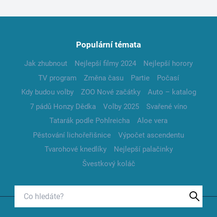
Populární témata
Jak zhubnout
Nejlepší filmy 2024
Nejlepší horory
TV program
Změna času
Partie
Počasí
Kdy budou volby
ZOO Nové začátky
Auto – katalog
7 pádů Honzy Dědka
Volby 2025
Svařené víno
Tatarák podle Pohlreicha
Aloe vera
Pěstování lichořeřišnice
Výpočet ascendentu
Tvarohové knedlíky
Nejlepší palačinky
Švestkový koláč