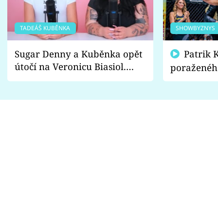
TADEÁŠ KUBĚNKA
SHOWBYZNYS
Sugar Denny a Kuběnka opět
Patrik Kincl se zastal
útočí na Veronicu Biasiol.
poraženéh
Proč je podle nich falešná a
fanoušci n
lže o své nevěře?