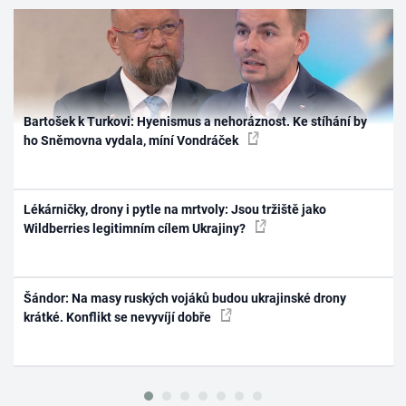
Bartošek k Turkovi: Hyenismus a nehoráznost. Ke stíhání by
ho Sněmovna vydala, míní Vondráček
Lékárničky, drony i pytle na mrtvoly: Jsou tržiště jako
Wildberries legitimním cílem Ukrajiny?
Šándor: Na masy ruských vojáků budou ukrajinské drony
krátké. Konflikt se nevyvíjí dobře