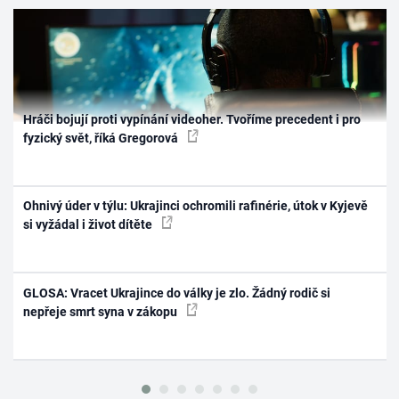
Hráči bojují proti vypínání videoher. Tvoříme precedent i pro
fyzický svět, říká Gregorová
Ohnivý úder v týlu: Ukrajinci ochromili rafinérie, útok v Kyjevě
si vyžádal i život dítěte
GLOSA: Vracet Ukrajince do války je zlo. Žádný rodič si
nepřeje smrt syna v zákopu