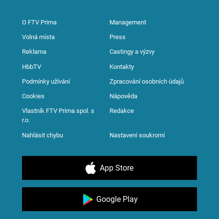
O FTV Prima
Management
Volná místa
Press
Reklama
Castingy a výzvy
HbbTV
Kontakty
Podmínky užívání
Zpracování osobních údajů
Cookies
Nápověda
Vlastník FTV Prima spol. s
Redakce
r.o.
Nahlásit chybu
Nastavení soukromí
App Store
Google Play