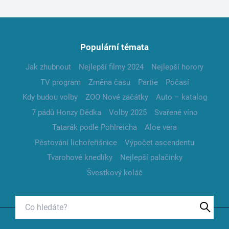
Populární témata
Jak zhubnout
Nejlepší filmy 2024
Nejlepší horory
TV program
Změna času
Partie
Počasí
Kdy budou volby
ZOO Nové začátky
Auto – katalog
7 pádů Honzy Dědka
Volby 2025
Svařené víno
Tatarák podle Pohlreicha
Aloe vera
Pěstování lichořeřišnice
Výpočet ascendentu
Tvarohové knedlíky
Nejlepší palačinky
Švestkový koláč