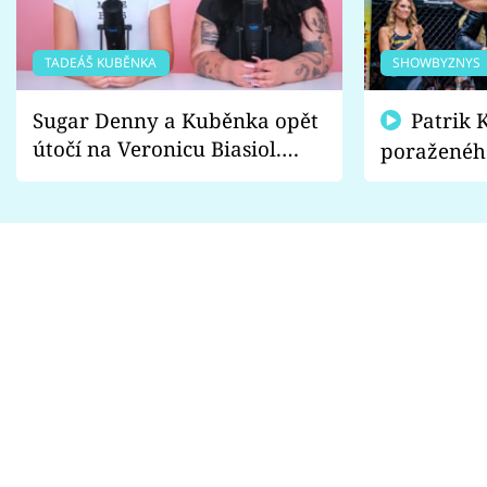
TADEÁŠ KUBĚNKA
SHOWBYZNYS
Sugar Denny a Kuběnka opět
Patrik Kincl se zastal
útočí na Veronicu Biasiol.
poraženéh
Proč je podle nich falešná a
fanoušci n
lže o své nevěře?