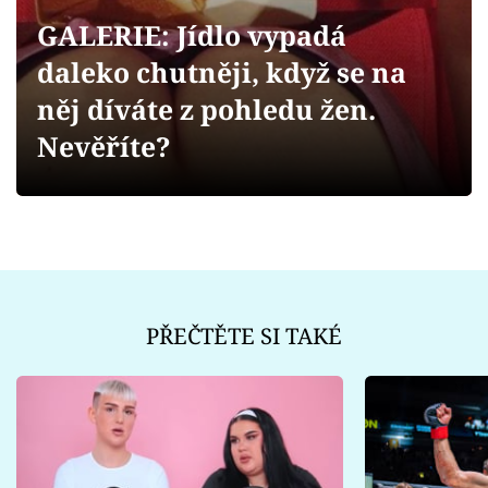
Sex a vztahy
GALERIE: Jídlo vypadá
Videa
daleko chutněji, když se na
něj díváte z pohledu žen.
Sledujte prima+
Nevěříte?
Přihlášení
Sledujte nás
PŘEČTĚTE SI TAKÉ