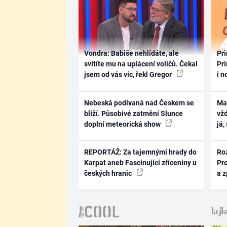
Vondra: Babiše nehlídáte, ale
Pri
svítíte mu na uplácení voličů. Čekal
Pri
jsem od vás víc, řekl Gregor
i n
Nebeská podívaná nad Českem se
Ma
blíží. Působivé zatmění Slunce
vž
doplní meteorická show
já,
REPORTÁŽ: Za tajemnými hrady do
Ro
Karpat aneb Fascinující zříceniny u
Pr
českých hranic
a 