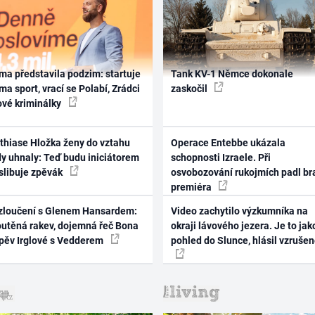
ma představila podzim: startuje
Tank KV-1 Němce dokonale
ma sport, vrací se Polabí, Zrádci
zaskočil
ové kriminálky
thiase Hložka ženy do vztahu
Operace Entebbe ukázala
dy uhnaly: Teď budu iniciátorem
schopnosti Izraele. Při
 slibuje zpěvák
osvobozování rukojmích padl br
premiéra
zloučení s Glenem Hansardem:
Video zachytilo výzkumníka na
outěná rakev, dojemná řeč Bona
okraji lávového jezera. Je to jak
zpěv Irglové s Vedderem
pohled do Slunce, hlásil vzruše