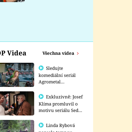
nemá
P Videa
Všechna videa
Sledujte
komediální seriál
Agrometal
exkluzivně na
prima+
Exkluzivně: Josef
Klíma promluvil o
motivu seriálu Sedm
schodů k moci
Linda Rybová