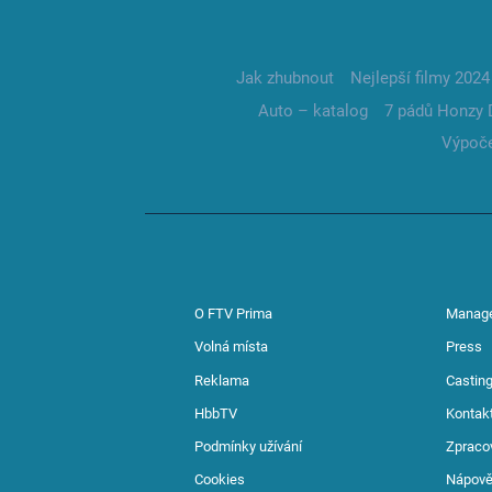
Jak zhubnout
Nejlepší filmy 2024
Auto – katalog
7 pádů Honzy 
Výpoče
O FTV Prima
Manag
Volná místa
Press
Reklama
Casting
HbbTV
Kontak
Podmínky užívání
Zpraco
Cookies
Nápov