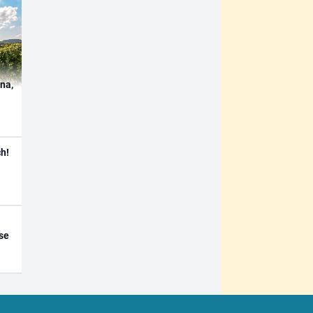
ína,
h!
se