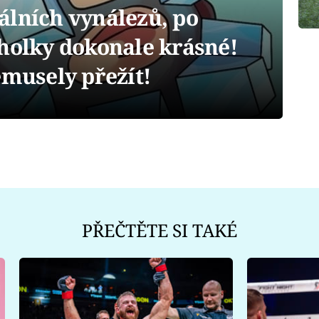
álních vynálezů, po
 holky dokonale krásné!
emusely přežít!
PŘEČTĚTE SI TAKÉ