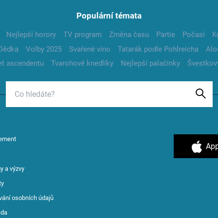
Populární témata
Nejlepší horory
TV program
Změna času
Partie
Počasí
K
Dědka
Volby 2025
Svařené víno
Tatarák podle Pohlreicha
Alo
t ascendentu
Tvarohové knedlíky
Nejlepší palačinky
Švestkov
ement
App
y a výzvy
ty
vání osobních údajů
ěda