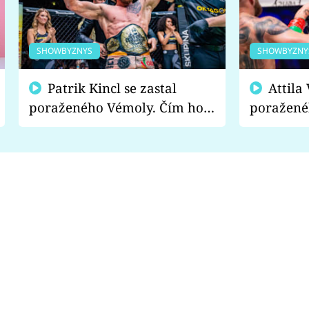
SHOWBYZNYS
SHOWBYZNY
Patrik Kincl se zastal
Attila Végh podpořil
poraženého Vémoly. Čím ho
poražené
fanoušci naštvali?
chce radě
s vítězem