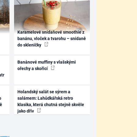
Karamelové snídaňové smoothie z
banánu, vloček a tvarohu – snídaně
do skleničky
Banánové muffiny s vlašskými
ořechy a skořicí
atr
Holandský salát se sýrem a
o
salámem: Lahůdkářská retro
ně
klasika, která chutná stejně skvěle
jako dřív