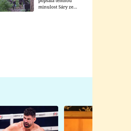
popsala temnou
minulost Sáry ze
seriálu Zákony vlka