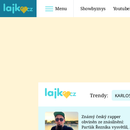
Menu
Showbyznys
Youtube
Youtuberky
Youtubeři
SHOPAHOLICADEL
FATTYPILLOW
ANNA ŠULC
FREESCOOT
SUGAR DENNY
ADAM KAJUMI
LADUŠKA
TADEÁŠ KUBĚNKA
DOMINIKA
DATEL
Trendy:
KARLO
MYSLIVCOVÁ
Známý český rapper
obviněn ze znásilnění:
Parťák Řezníka vysvětlil, 