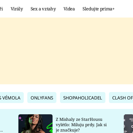
ři
Virály
Sex a vztahy
Videa
Sledujte prima+
Showbyznys
Extrém
VIRÁLY
KURIOZITY
VIDEA
KVÍZY
S VÉMOLA
ONLYFANS
SHOPAHOLICADEL
CLASH OF
Z Mishaly ze StarHousu
vylétlo: Miluju prdy. Jak si
co
je značkuje?