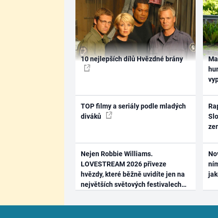
10 nejlepších dílů Hvězdné brány
Ma
hum
vy
TOP filmy a seriály podle mladých
Rap
diváků
Slo
ze
Nejen Robbie Williams.
No
LOVESTREAM 2026 přiveze
ním
hvězdy, které běžně uvidíte jen na
ja
největších světových festivalech