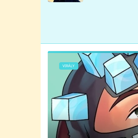
se v Plzni stalo
VIRÁLY