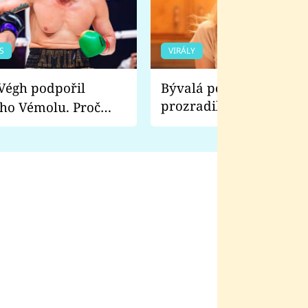
S
VIRÁLY
Bývalá pornoherečka
prozradila, co ji šokova
ho Vémolu. Proč
natáčení Euforie. Vážně
ji zápasit s ním než
bylo drsnější než hanba
 Kinclem?
filmy?