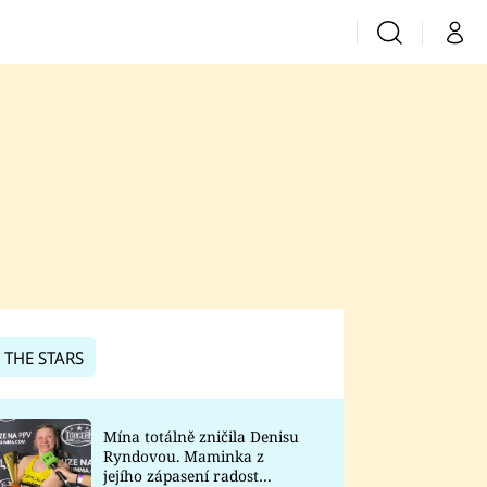
Vyhledávání
Můj 
Prima+
CNN Prima News
Prima Fresh
Prima Living
Prima Zoom
 THE STARS
Prima Lajk
Mína totálně zničila Denisu
Ryndovou. Maminka z
Sledujte nás
jejího zápasení radost