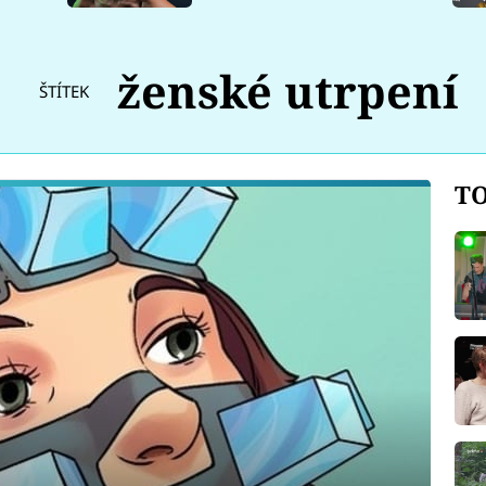
ženské utrpení
ŠTÍTEK
TO