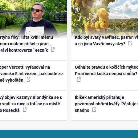
rtyho frky: Táta kvůli mému
Kdo byl svatý Vavřinec, patron v
oru málem přišel o práci,
a co jsou Vavřincovy slzy?
práví kontroverzní Řezník
per Vercetti vyfasoval na
Odhalte pravdu o kočičích mýtec
vensku 5 let vězení, pak bude ze
Proč černá kočka nenosí smůlu?
mě vyhoštěn
vý objev Kazmy? Blondýnka se s
Ibišek americký přitahuje
 vodí za ruce a fotí se na místě
pozornost obřími květy. Pěstuje 
ko Rosecká
snadno