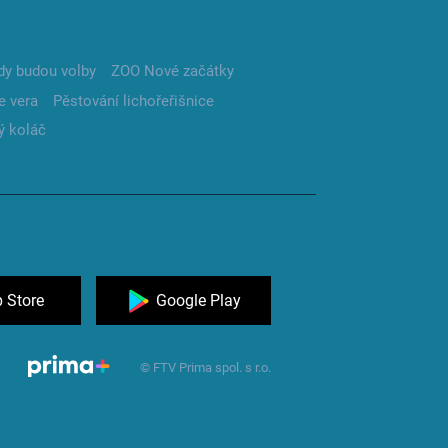
dy budou volby
ZOO Nové začátky
e vera
Pěstování lichořeřišnice
ý koláč
 Store
Google Play
© FTV Prima spol. s r.o.