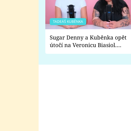
TADEÁŠ KUBĚNKA
Sugar Denny a Kuběnka opět
útočí na Veronicu Biasiol.
Proč je podle nich falešná a
lže o své nevěře?