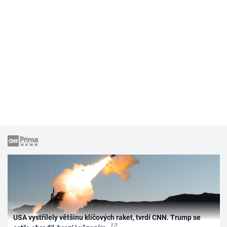
USA vystřílely většinu klíčových raket, tvrdí CNN. Trump se