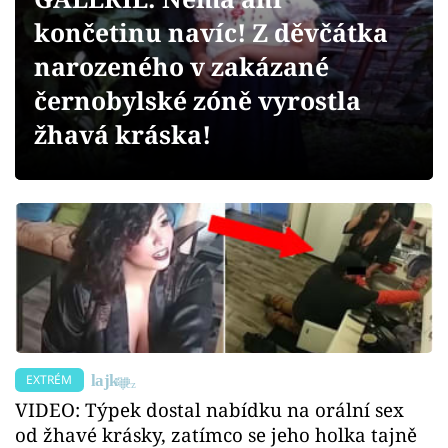
Sex a vztahy
končetinu navíc! Z děvčátka
Videa
narozeného v zakázané
černobylské zóně vyrostla
Sledujte prima+
žhavá kráska!
Přihlášení
Sledujte nás
EXTRÉM
VIDEO: Týpek dostal nabídku na orální sex
od žhavé krásky, zatímco se jeho holka tajně