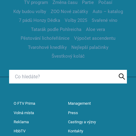
TV program
Změna času
Partie
Počasí
Kdy budou volby
ZOO Nové začátky
Auto – katalog
7 pádů Honzy Dědka
Volby 2025
Svařené víno
Tatarák podle Pohlreicha
Aloe vera
Pěstování lichořeřišnice
Výpočet ascendentu
Tvarohové knedlíky
Nejlepší palačinky
Švestkový koláč
O FTV Prima
Management
Volná místa
Press
Reklama
Castingy a výzvy
HbbTV
Kontakty