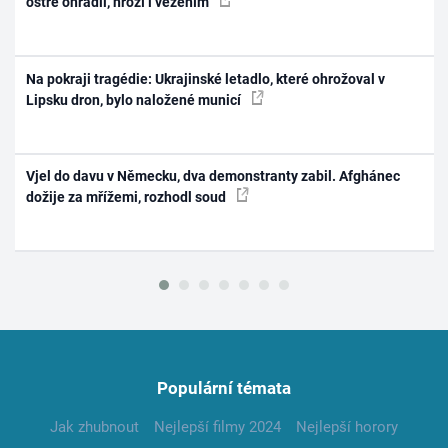
ostře ohradil, hrozí i vězením
Na pokraji tragédie: Ukrajinské letadlo, které ohrožoval v
Lipsku dron, bylo naložené municí
Vjel do davu v Německu, dva demonstranty zabil. Afghánec
dožije za mřížemi, rozhodl soud
Populární témata
Jak zhubnout
Nejlepší filmy 2024
Nejlepší horory