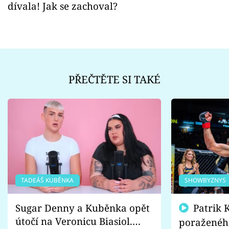
dívala! Jak se zachoval?
PŘEČTĚTE SI TAKÉ
TADEÁŠ KUBĚNKA
SHOWBYZNYS
Sugar Denny a Kuběnka opět
Patrik Kincl se zastal
útočí na Veronicu Biasiol.
poraženéh