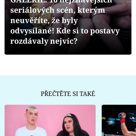
Sex a vztahy
seriálových scén, kterým
Videa
neuvěříte, že byly
odvysílané! Kde si to postavy
Sledujte prima+
rozdávaly nejvíc?
Přihlášení
Sledujte nás
PŘEČTĚTE SI TAKÉ