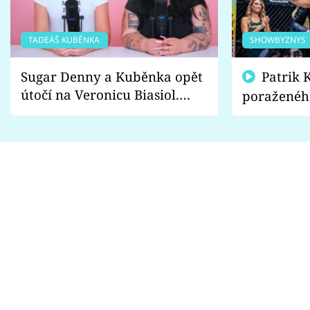
TADEÁŠ KUBĚNKA
SHOWBYZNYS
Sugar Denny a Kuběnka opět
Patrik Kincl se zastal
útočí na Veronicu Biasiol.
poraženéh
Proč je podle nich falešná a
fanoušci n
lže o své nevěře?