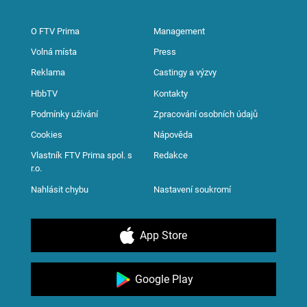
O FTV Prima
Management
Volná místa
Press
Reklama
Castingy a výzvy
HbbTV
Kontakty
Podmínky užívání
Zpracování osobních údajů
Cookies
Nápověda
Vlastník FTV Prima spol. s
Redakce
r.o.
Nahlásit chybu
Nastavení soukromí
App Store
Google Play