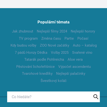
Populární témata
Jak zhubnout
Nejlepší filmy 2024
Nejlepší horory
TV program
Změna času
Partie
Počasí
Kdy budou volby
ZOO Nové začátky
Auto – katalog
7 pádů Honzy Dědka
Volby 2025
Svařené víno
Tatarák podle Pohlreicha
Aloe vera
Pěstování lichořeřišnice
Výpočet ascendentu
Tvarohové knedlíky
Nejlepší palačinky
Švestkový koláč