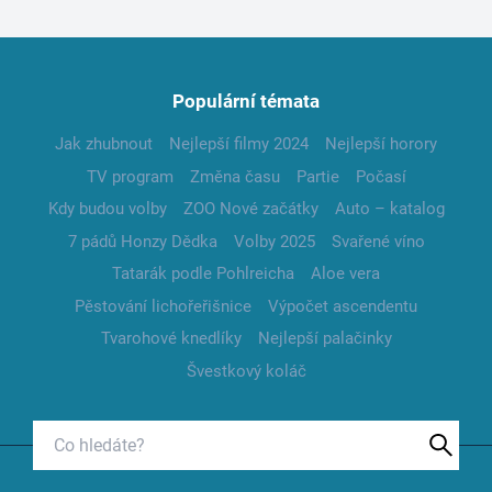
Populární témata
Jak zhubnout
Nejlepší filmy 2024
Nejlepší horory
TV program
Změna času
Partie
Počasí
Kdy budou volby
ZOO Nové začátky
Auto – katalog
7 pádů Honzy Dědka
Volby 2025
Svařené víno
Tatarák podle Pohlreicha
Aloe vera
Pěstování lichořeřišnice
Výpočet ascendentu
Tvarohové knedlíky
Nejlepší palačinky
Švestkový koláč