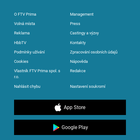
O FTV Prima
Management
Volná místa
Press
Reklama
Castingy a výzvy
HbbTV
Kontakty
Podmínky užívání
Zpracování osobních údajů
Cookies
Nápověda
Vlastník FTV Prima spol. s
Redakce
r.o.
Nahlásit chybu
Nastavení soukromí
App Store
Google Play