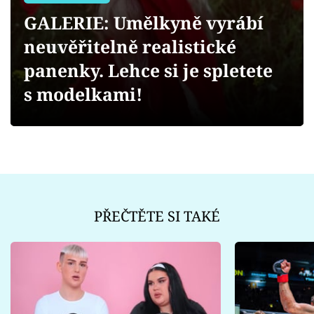
Sex a vztahy
GALERIE: Umělkyně vyrábí
Videa
neuvěřitelně realistické
panenky. Lehce si je spletete
Sledujte prima+
s modelkami!
Přihlášení
Sledujte nás
PŘEČTĚTE SI TAKÉ