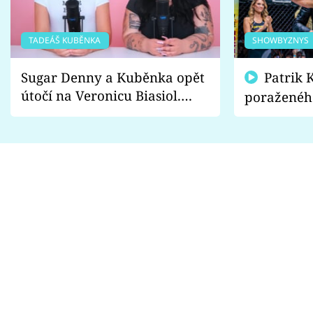
TADEÁŠ KUBĚNKA
SHOWBYZNYS
Sugar Denny a Kuběnka opět
Patrik Kincl se zastal
útočí na Veronicu Biasiol.
poraženéh
Proč je podle nich falešná a
fanoušci n
lže o své nevěře?