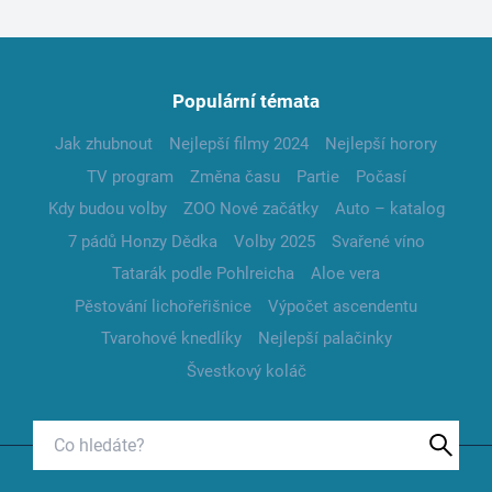
Populární témata
Jak zhubnout
Nejlepší filmy 2024
Nejlepší horory
TV program
Změna času
Partie
Počasí
Kdy budou volby
ZOO Nové začátky
Auto – katalog
7 pádů Honzy Dědka
Volby 2025
Svařené víno
Tatarák podle Pohlreicha
Aloe vera
Pěstování lichořeřišnice
Výpočet ascendentu
Tvarohové knedlíky
Nejlepší palačinky
Švestkový koláč