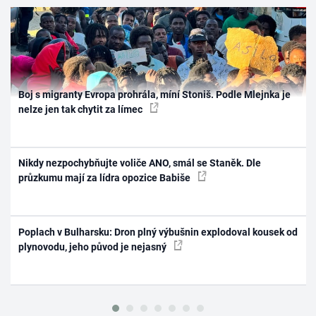
Boj s migranty Evropa prohrála, míní Stoniš. Podle Mlejnka je
nelze jen tak chytit za límec
Nikdy nezpochybňujte voliče ANO, smál se Staněk. Dle
průzkumu mají za lídra opozice Babiše
Poplach v Bulharsku: Dron plný výbušnin explodoval kousek od
plynovodu, jeho původ je nejasný