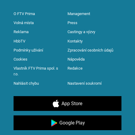
O FTV Prima
Management
Volná místa
Press
Reklama
Castingy a výzvy
HbbTV
Kontakty
Podmínky užívání
Zpracování osobních údajů
Cookies
Nápověda
Vlastník FTV Prima spol. s
Redakce
r.o.
Nahlásit chybu
Nastavení soukromí
App Store
Google Play