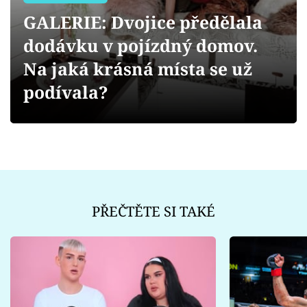
Sex a vztahy
GALERIE: Dvojice předělala
Videa
dodávku v pojízdný domov.
Na jaká krásná místa se už
Sledujte prima+
podívala?
Přihlášení
Sledujte nás
PŘEČTĚTE SI TAKÉ