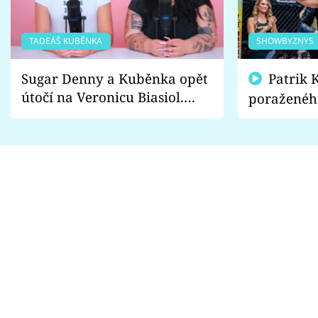
TADEÁŠ KUBĚNKA
SHOWBYZNYS
Sugar Denny a Kuběnka opět
Patrik Kincl se zastal
útočí na Veronicu Biasiol.
poraženéh
Proč je podle nich falešná a
fanoušci n
lže o své nevěře?