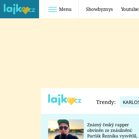
Menu
Showbyznys
Youtube
Youtuberky
Youtubeři
SHOPAHOLICADEL
FATTYPILLOW
ANNA ŠULC
FREESCOOT
SUGAR DENNY
ADAM KAJUMI
LADUŠKA
TADEÁŠ KUBĚNKA
DOMINIKA
DATEL
Trendy:
KARLO
MYSLIVCOVÁ
Známý český rapper
obviněn ze znásilnění:
Parťák Řezníka vysvětlil, 