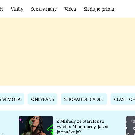
ři
Virály
Sex a vztahy
Videa
Sledujte prima+
Showbyznys
Extrém
VIRÁLY
KURIOZITY
VIDEA
KVÍZY
S VÉMOLA
ONLYFANS
SHOPAHOLICADEL
CLASH OF
Z Mishaly ze StarHousu
vylétlo: Miluju prdy. Jak si
co
je značkuje?