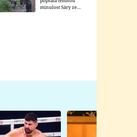
popsala temnou
minulost Sáry ze
seriálu Zákony vlka