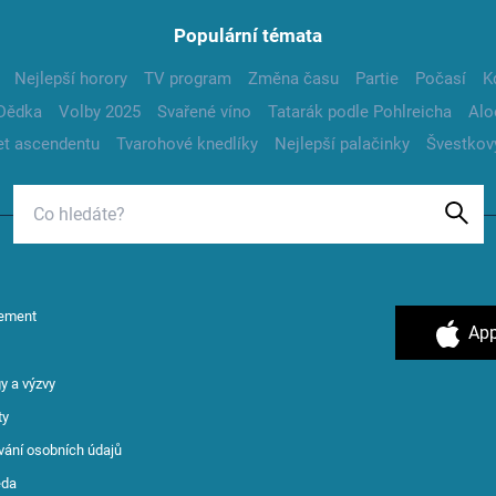
Populární témata
Nejlepší horory
TV program
Změna času
Partie
Počasí
K
Dědka
Volby 2025
Svařené víno
Tatarák podle Pohlreicha
Alo
t ascendentu
Tvarohové knedlíky
Nejlepší palačinky
Švestkov
ement
App
y a výzvy
ty
vání osobních údajů
ěda