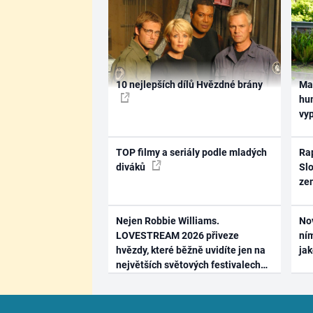
10 nejlepších dílů Hvězdné brány
Ma
hum
vy
TOP filmy a seriály podle mladých
Rap
diváků
Slo
ze
Nejen Robbie Williams.
No
LOVESTREAM 2026 přiveze
ním
hvězdy, které běžně uvidíte jen na
ja
největších světových festivalech