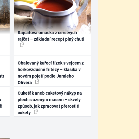
Rajčatová omáčka z čerstvých
rajčat – základní recept plný chuti
Obalovaný kuřecí řízek s vejcem z
horkovzdušné fritézy – klasika v
atr
novém pojetí podle Jamieho
Olivera
Cukeťák aneb cuketový nákyp na
o
plech s uzeným masem – skvělý
ně
způsob, jak zpracovat přerostlé
cukety