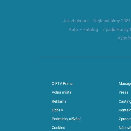
Jak zhubnout
Nejlepší filmy 2024
Auto – katalog
7 pádů Honzy 
Výpoče
O FTV Prima
Manag
Volná místa
Press
Reklama
Casting
HbbTV
Kontak
Podmínky užívání
Zpraco
Cookies
Nápov