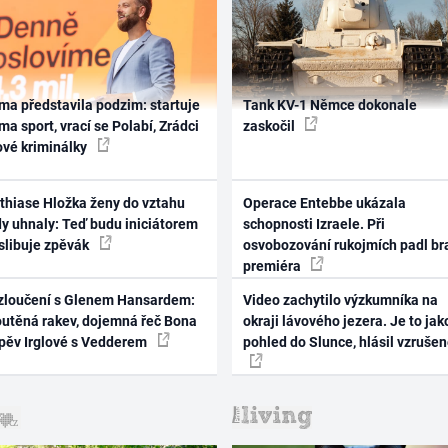
ma představila podzim: startuje
Tank KV-1 Němce dokonale
ma sport, vrací se Polabí, Zrádci
zaskočil
ové kriminálky
thiase Hložka ženy do vztahu
Operace Entebbe ukázala
dy uhnaly: Teď budu iniciátorem
schopnosti Izraele. Při
 slibuje zpěvák
osvobozování rukojmích padl br
premiéra
zloučení s Glenem Hansardem:
Video zachytilo výzkumníka na
outěná rakev, dojemná řeč Bona
okraji lávového jezera. Je to jak
zpěv Irglové s Vedderem
pohled do Slunce, hlásil vzruše