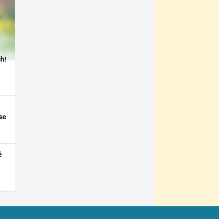
h!
se
é