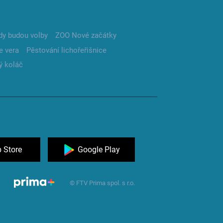
dy budou volby
ZOO Nové začátky
e vera
Pěstování lichořeřišnice
ý koláč
 Store
Google Play
© FTV Prima spol. s r.o.