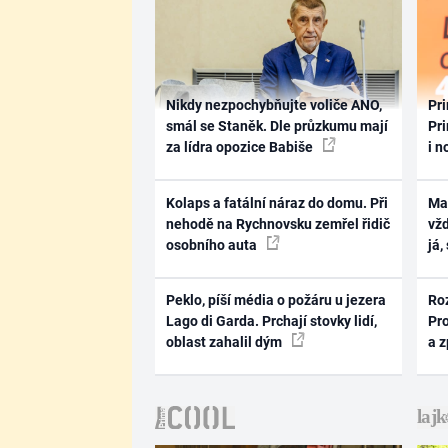
Nikdy nezpochybňujte voliče ANO,
Pri
smál se Staněk. Dle průzkumu mají
Pri
za lídra opozice Babiše
i n
Kolaps a fatální náraz do domu. Při
Ma
nehodě na Rychnovsku zemřel řidič
vž
osobního auta
já,
Peklo, píší média o požáru u jezera
Ro
Lago di Garda. Prchají stovky lidí,
Pr
oblast zahalil dým
a 