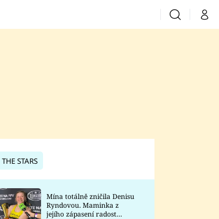
Vyhledávání
Můj 
Prima+
CNN Prima News
Prima Fresh
Prima Living
Prima Zoom
 THE STARS
Prima Lajk
Mína totálně zničila Denisu
Ryndovou. Maminka z
Sledujte nás
jejího zápasení radost