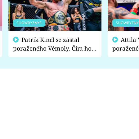
SHOWBYZNYS
SHOWBYZNY
Patrik Kincl se zastal
Attila Végh podpořil
poraženého Vémoly. Čím ho
poražené
fanoušci naštvali?
chce radě
s vítězem