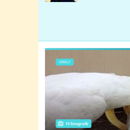
se v Plzni stalo
VIRÁLY
19 fotografií