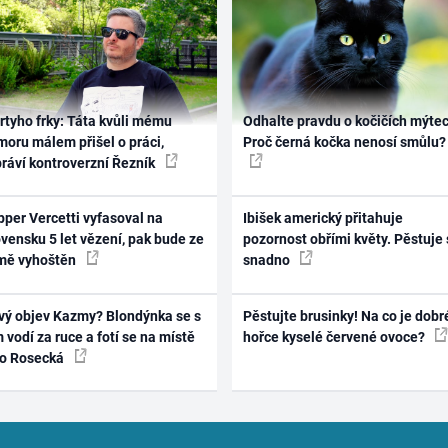
rtyho frky: Táta kvůli mému
Odhalte pravdu o kočičích mýtec
oru málem přišel o práci,
Proč černá kočka nenosí smůlu?
práví kontroverzní Řezník
per Vercetti vyfasoval na
Ibišek americký přitahuje
vensku 5 let vězení, pak bude ze
pozornost obřími květy. Pěstuje 
mě vyhoštěn
snadno
vý objev Kazmy? Blondýnka se s
Pěstujte brusinky! Na co je dobr
 vodí za ruce a fotí se na místě
hořce kyselé červené ovoce?
ko Rosecká