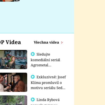
nemá
P Videa
Všechna videa
Sledujte
komediální seriál
Agrometal
exkluzivně na
prima+
Exkluzivně: Josef
Klíma promluvil o
motivu seriálu Sedm
schodů k moci
Linda Rybová