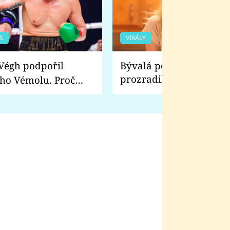
S
VIRÁLY
Bývalá pornoherečka
prozradila, co ji šokova
ho Vémolu. Proč
natáčení Euforie. Vážně
ji zápasit s ním než
bylo drsnější než hanba
 Kinclem?
filmy?