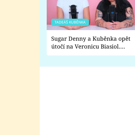
TADEÁŠ KUBĚNKA
Sugar Denny a Kuběnka opět
útočí na Veronicu Biasiol.
Proč je podle nich falešná a
lže o své nevěře?