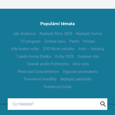
Populární témata
Jak zhubnout
Nejlepší filmy 2024
Nejlepší horory
TV program
Změna času
Partie
Počasí
Kdy budou volby
ZOO Nové začátky
Auto – katalog
7 pádů Honzy Dědka
Volby 2025
Svařené víno
Tatarák podle Pohlreicha
Aloe vera
Pěstování lichořeřišnice
Výpočet ascendentu
Tvarohové knedlíky
Nejlepší palačinky
Švestkový koláč