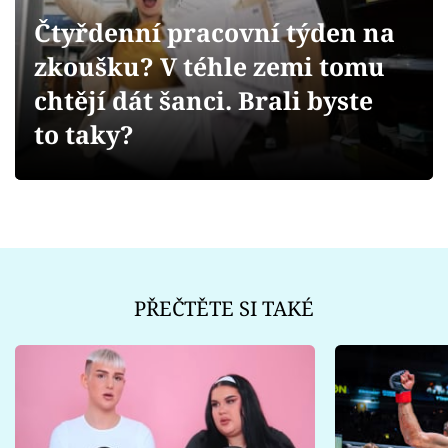
Sex a vztahy
Čtyřdenní pracovní týden na
Videa
zkoušku? V téhle zemi tomu
chtějí dát šanci. Brali byste
Sledujte prima+
to taky?
Přihlášení
Sledujte nás
PŘEČTĚTE SI TAKÉ