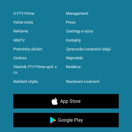
O FTV Prima
Management
Volná místa
Press
Reklama
Castingy a výzvy
HbbTV
Kontakty
Podmínky užívání
Zpracování osobních údajů
Cookies
Nápověda
Vlastník FTV Prima spol. s
Redakce
r.o.
Nahlásit chybu
Nastavení soukromí
App Store
Google Play