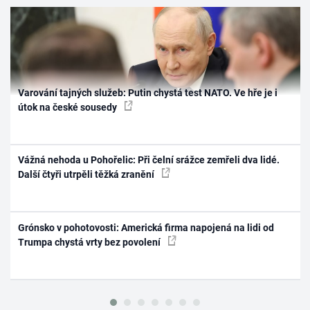
Varování tajných služeb: Putin chystá test NATO. Ve hře je i
útok na české sousedy
Vážná nehoda u Pohořelic: Při čelní srážce zemřeli dva lidé.
Další čtyři utrpěli těžká zranění
Grónsko v pohotovosti: Americká firma napojená na lidi od
Trumpa chystá vrty bez povolení