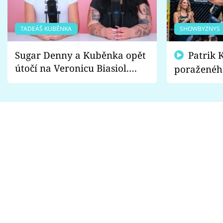
TADEÁŠ KUBĚNKA
SHOWBYZNYS
Sugar Denny a Kuběnka opět
Patrik Kincl se zastal
útočí na Veronicu Biasiol.
poraženéh
Proč je podle nich falešná a
fanoušci n
lže o své nevěře?