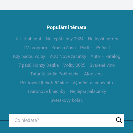
Populární témata
Jak zhubnout
Nejlepší filmy 2024
Nejlepší horory
TV program
Změna času
Partie
Počasí
Kdy budou volby
ZOO Nové začátky
Auto – katalog
7 pádů Honzy Dědka
Volby 2025
Svařené víno
Tatarák podle Pohlreicha
Aloe vera
Pěstování lichořeřišnice
Výpočet ascendentu
Tvarohové knedlíky
Nejlepší palačinky
Švestkový koláč