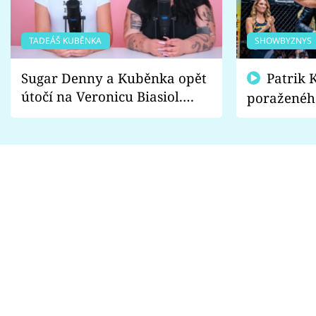
TADEÁŠ KUBĚNKA
SHOWBYZNYS
Sugar Denny a Kuběnka opět
Patrik Kincl se zastal
útočí na Veronicu Biasiol.
poraženéh
Proč je podle nich falešná a
fanoušci n
lže o své nevěře?