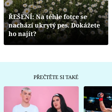
Sex a vztahy
Videa
ŘEŠENÍ: Na téhle fotce se
nachází ukrytý pes. Dokážete
Sledujte prima+
ho najít?
Přihlášení
Sledujte nás
PŘEČTĚTE SI TAKÉ