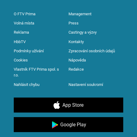
O FTV Prima
Management
Volná místa
Press
Reklama
Castingy a výzvy
HbbTV
Kontakty
Podmínky užívání
Zpracování osobních údajů
Cookies
Nápověda
Vlastník FTV Prima spol. s
Redakce
r.o.
Nahlásit chybu
Nastavení soukromí
App Store
Google Play