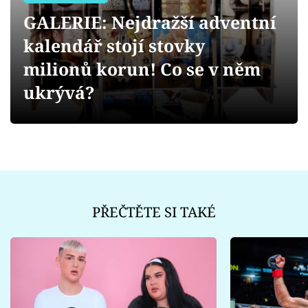
Sex a vztahy
GALERIE: Nejdražší adventní
Videa
kalendář stojí stovky
milionů korun! Co se v něm
Sledujte prima+
ukrývá?
Přihlášení
Sledujte nás
PŘEČTĚTE SI TAKÉ