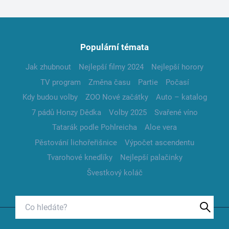
Populární témata
Jak zhubnout
Nejlepší filmy 2024
Nejlepší horory
TV program
Změna času
Partie
Počasí
Kdy budou volby
ZOO Nové začátky
Auto – katalog
7 pádů Honzy Dědka
Volby 2025
Svařené víno
Tatarák podle Pohlreicha
Aloe vera
Pěstování lichořeřišnice
Výpočet ascendentu
Tvarohové knedlíky
Nejlepší palačinky
Švestkový koláč