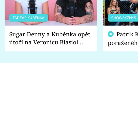
TADEÁŠ KUBĚNKA
SHOWBYZNYS
Sugar Denny a Kuběnka opět
Patrik Kincl se zastal
útočí na Veronicu Biasiol.
poraženéh
Proč je podle nich falešná a
fanoušci n
lže o své nevěře?