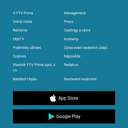
O FTV Prima
Management
Volná místa
Press
Reklama
Castingy a výzvy
HbbTV
Kontakty
Podmínky užívání
Zpracování osobních údajů
Cookies
Nápověda
Vlastník FTV Prima spol. s
Redakce
r.o.
Nahlásit chybu
Nastavení soukromí
App Store
Google Play