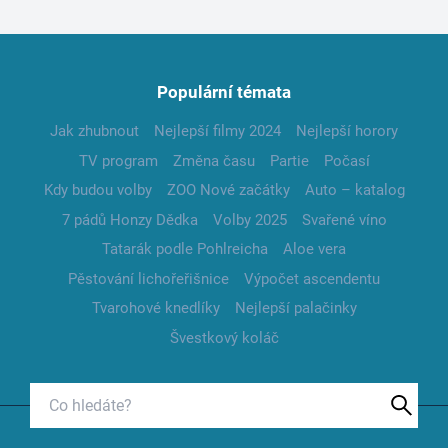
Populární témata
Jak zhubnout
Nejlepší filmy 2024
Nejlepší horory
TV program
Změna času
Partie
Počasí
Kdy budou volby
ZOO Nové začátky
Auto – katalog
7 pádů Honzy Dědka
Volby 2025
Svařené víno
Tatarák podle Pohlreicha
Aloe vera
Pěstování lichořeřišnice
Výpočet ascendentu
Tvarohové knedlíky
Nejlepší palačinky
Švestkový koláč