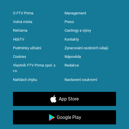
O FTV Prima
Management
Volná místa
Press
Reklama
Castingy a výzvy
HbbTV
Kontakty
Podmínky užívání
Zpracování osobních údajů
Cookies
Nápověda
Vlastník FTV Prima spol. s
Redakce
r.o.
Nahlásit chybu
Nastavení soukromí
App Store
Google Play