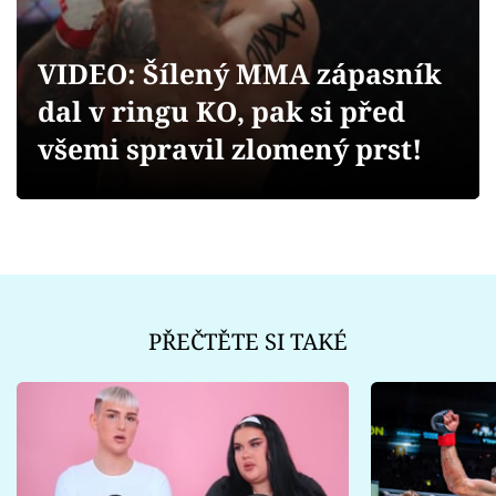
Sex a vztahy
Videa
VIDEO: Šílený MMA zápasník
dal v ringu KO, pak si před
Sledujte prima+
všemi spravil zlomený prst!
Přihlášení
Sledujte nás
PŘEČTĚTE SI TAKÉ