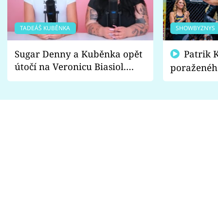
TADEÁŠ KUBĚNKA
SHOWBYZNYS
Sugar Denny a Kuběnka opět
Patrik Kincl se zastal
útočí na Veronicu Biasiol.
poraženéh
Proč je podle nich falešná a
fanoušci n
lže o své nevěře?