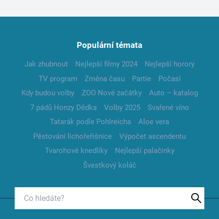
Populární témata
Jak zhubnout
Nejlepší filmy 2024
Nejlepší horory
TV program
Změna času
Partie
Počasí
Kdy budou volby
ZOO Nové začátky
Auto – katalog
7 pádů Honzy Dědka
Volby 2025
Svařené víno
Tatarák podle Pohlreicha
Aloe vera
Pěstování lichořeřišnice
Výpočet ascendentu
Tvarohové knedlíky
Nejlepší palačinky
Švestkový koláč