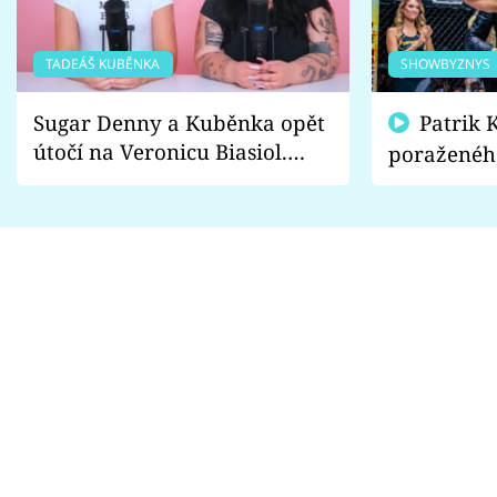
TADEÁŠ KUBĚNKA
SHOWBYZNYS
Sugar Denny a Kuběnka opět
Patrik Kincl se zastal
útočí na Veronicu Biasiol.
poraženéh
Proč je podle nich falešná a
fanoušci n
lže o své nevěře?