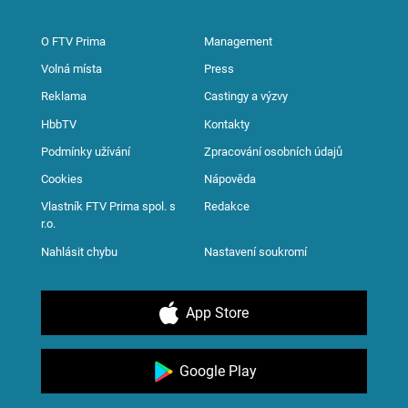
O FTV Prima
Management
Volná místa
Press
Reklama
Castingy a výzvy
HbbTV
Kontakty
Podmínky užívání
Zpracování osobních údajů
Cookies
Nápověda
Vlastník FTV Prima spol. s
Redakce
r.o.
Nahlásit chybu
Nastavení soukromí
App Store
Google Play