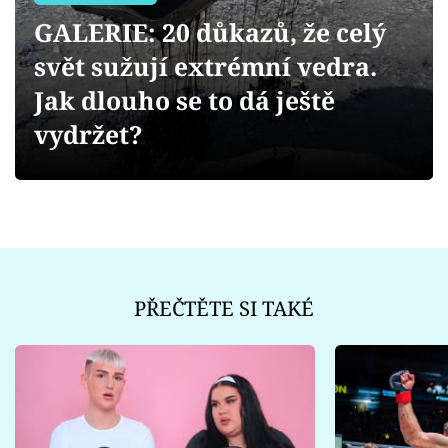
Sex a vztahy
GALERIE: 20 důkazů, že celý
Videa
svět sužují extrémní vedra.
Jak dlouho se to dá ještě
Sledujte prima+
vydržet?
Přihlášení
Sledujte nás
PŘEČTĚTE SI TAKÉ