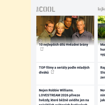
10 nejlepších dílů Hvězdné brány
Ma
hum
vy
TOP filmy a seriály podle mladých
Rap
diváků
Slo
ze
Nejen Robbie Williams.
No
LOVESTREAM 2026 přiveze
ním
hvězdy, které běžně uvidíte jen na
ja