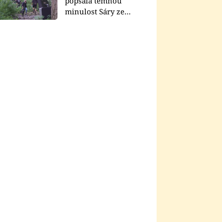
popsala temnou
minulost Sáry ze
seriálu Zákony vlka