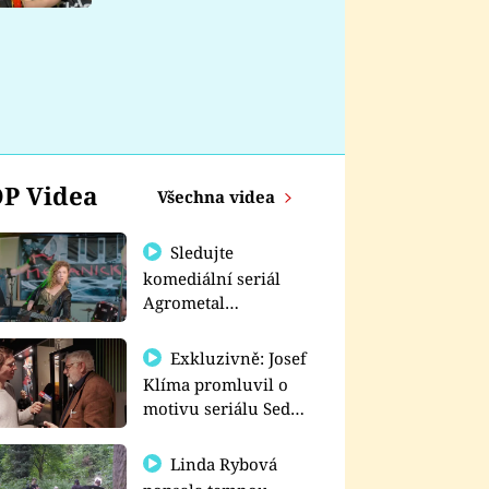
nemá
P Videa
Všechna videa
Sledujte
komediální seriál
Agrometal
exkluzivně na
prima+
Exkluzivně: Josef
Klíma promluvil o
motivu seriálu Sedm
schodů k moci
Linda Rybová