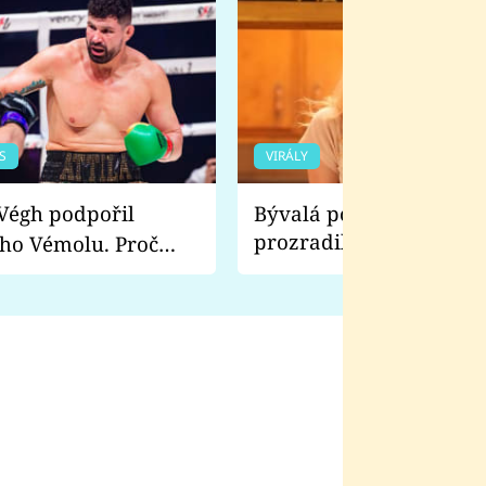
S
VIRÁLY
Bývalá pornoherečka
prozradila, co ji šokova
ho Vémolu. Proč
natáčení Euforie. Vážně
ji zápasit s ním než
bylo drsnější než hanba
 Kinclem?
filmy?