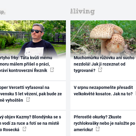
rtyho frky: Táta kvůli mému
Muchomůrku růžovku ani sucho
oru málem přišel o práci,
nezdolá! Jak ji rozeznat od
práví kontroverzní Řezník
tygrované?
per Vercetti vyfasoval na
V srpnu nezapomeňte přesadit
vensku 5 let vězení, pak bude ze
velkokvěté kosatce. Jak na to?
mě vyhoštěn
vý objev Kazmy? Blondýnka se s
Přerostlé okurky? Zkuste
 vodí za ruce a fotí se na místě
rychlokvašky nebo je naložte po
ko Rosecká
americku!