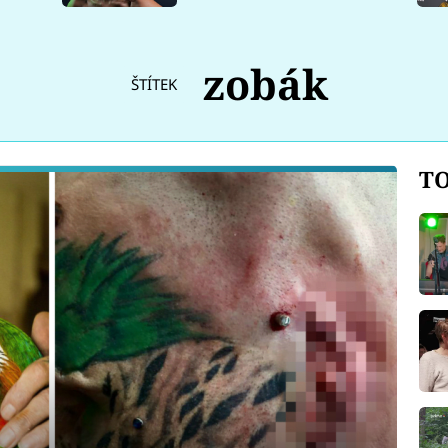
zobák
ŠTÍTEK
TO