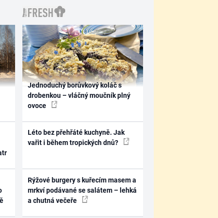
Jednoduchý borůvkový koláč s
drobenkou – vláčný moučník plný
ovoce
Léto bez přehřáté kuchyně. Jak
vařit i během tropických dnů?
atr
Rýžové burgery s kuřecím masem a
o
mrkví podávané se salátem – lehká
ně
a chutná večeře