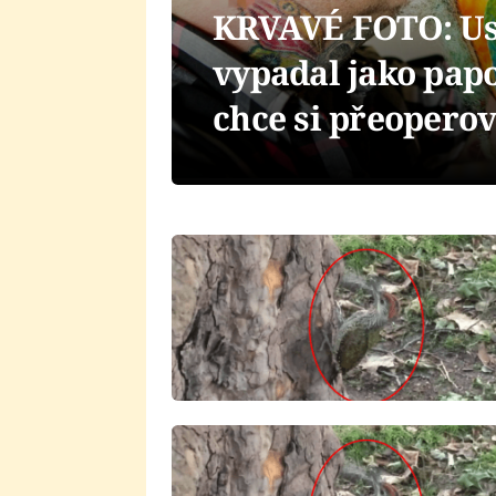
KRVAVÉ FOTO: Usek
vypadal jako papo
chce si přeoperova