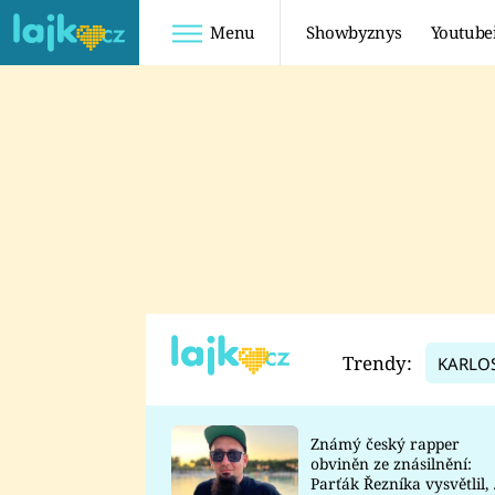
Menu
Showbyznys
Youtube
Youtuberky
Youtubeři
SHOPAHOLICADEL
FATTYPILLOW
ANNA ŠULC
FREESCOOT
SUGAR DENNY
ADAM KAJUMI
LADUŠKA
TADEÁŠ KUBĚNKA
DOMINIKA
DATEL
Trendy:
KARLO
MYSLIVCOVÁ
Známý český rapper
obviněn ze znásilnění:
Parťák Řezníka vysvětlil, 