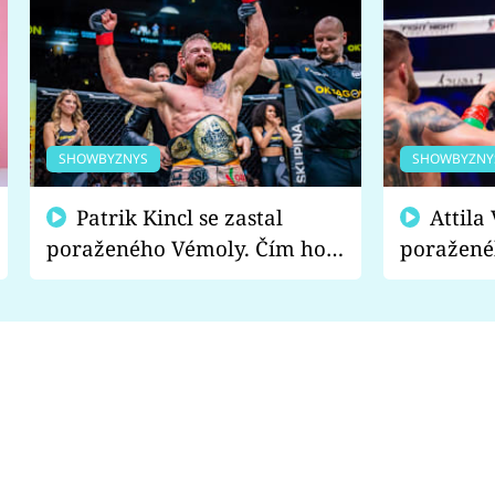
SHOWBYZNYS
SHOWBYZNY
Patrik Kincl se zastal
Attila Végh podpořil
poraženého Vémoly. Čím ho
poražené
fanoušci naštvali?
chce radě
s vítězem