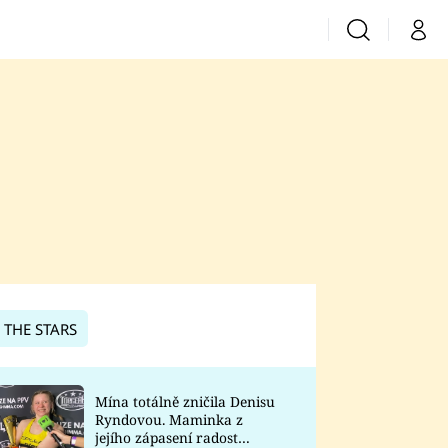
Vyhledávání
Můj 
Prima+
CNN Prima News
Prima Fresh
Prima Living
Prima Zoom
 THE STARS
Prima Lajk
Mína totálně zničila Denisu
Ryndovou. Maminka z
Sledujte nás
jejího zápasení radost