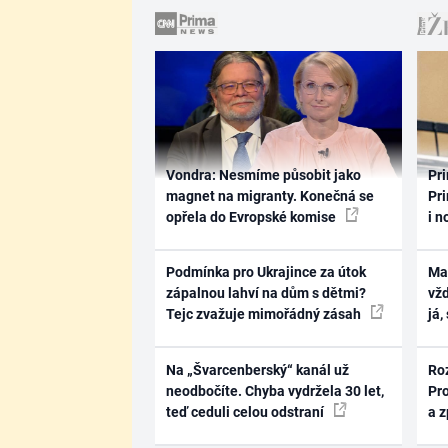
Vondra: Nesmíme působit jako
Pri
magnet na migranty. Konečná se
Pri
opřela do Evropské komise
i n
Podmínka pro Ukrajince za útok
Ma
zápalnou lahví na dům s dětmi?
vž
Tejc zvažuje mimořádný zásah
já,
Na „Švarcenberský“ kanál už
Ro
neodbočíte. Chyba vydržela 30 let,
Pr
teď ceduli celou odstraní
a 