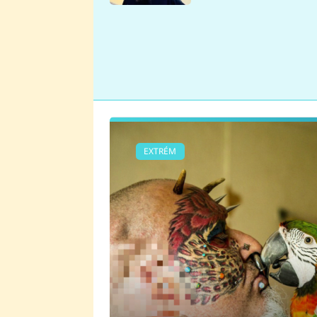
se v Plzni stalo
EXTRÉM