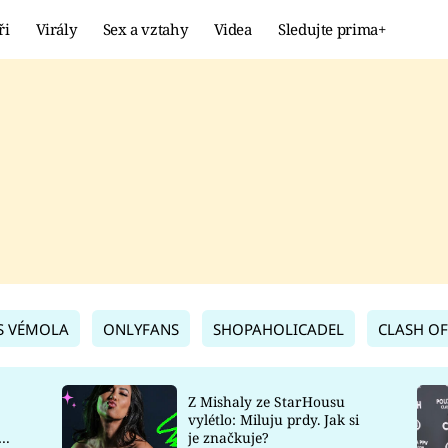
ři
Virály
Sex a vztahy
Videa
Sledujte prima+
Showbyznys
Extrém
VIRÁLY
KURIOZITY
VIDEA
KVÍZY
S VÉMOLA
ONLYFANS
SHOPAHOLICADEL
CLASH OF
Z Mishaly ze StarHousu
vylétlo: Miluju prdy. Jak si
co
je značkuje?