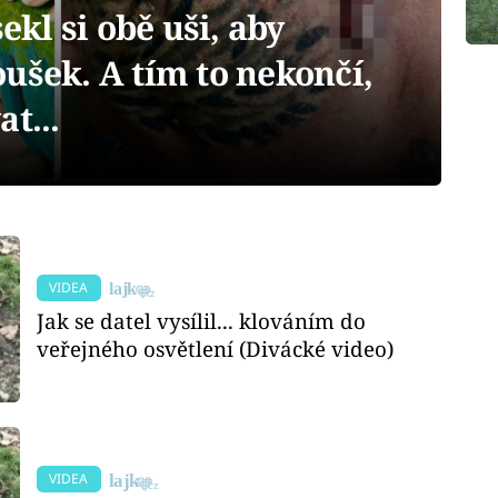
l si obě uši, aby
ušek. A tím to nekončí,
t...
VIDEA
Jak se datel vysílil... klováním do
veřejného osvětlení (Divácké video)
VIDEA