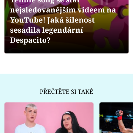
Sex a vztahy
nejsledovanějším videem na
Videa
YouTube! Jaká šílenost
sesadila legendární
Sledujte prima+
Despacito?
Přihlášení
Sledujte nás
PŘEČTĚTE SI TAKÉ