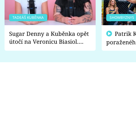
TADEÁŠ KUBĚNKA
SHOWBYZNYS
Sugar Denny a Kuběnka opět
Patrik Kincl se zastal
útočí na Veronicu Biasiol.
poraženéh
Proč je podle nich falešná a
fanoušci n
lže o své nevěře?