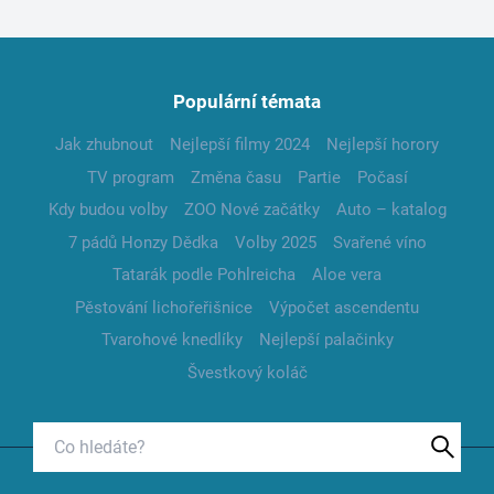
Populární témata
Jak zhubnout
Nejlepší filmy 2024
Nejlepší horory
TV program
Změna času
Partie
Počasí
Kdy budou volby
ZOO Nové začátky
Auto – katalog
7 pádů Honzy Dědka
Volby 2025
Svařené víno
Tatarák podle Pohlreicha
Aloe vera
Pěstování lichořeřišnice
Výpočet ascendentu
Tvarohové knedlíky
Nejlepší palačinky
Švestkový koláč