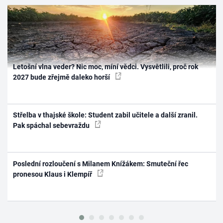
Letošní vlna veder? Nic moc, míní vědci. Vysvětlili, proč rok
2027 bude zřejmě daleko horší
Střelba v thajské škole: Student zabil učitele a další zranil.
Pak spáchal sebevraždu
Poslední rozloučení s Milanem Knížákem: Smuteční řec
pronesou Klaus i Klempíř