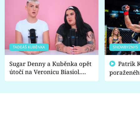
TADEÁŠ KUBĚNKA
SHOWBYZNYS
Sugar Denny a Kuběnka opět
Patrik Kincl se zastal
útočí na Veronicu Biasiol.
poraženéh
Proč je podle nich falešná a
fanoušci n
lže o své nevěře?