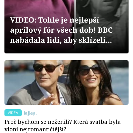
Sex a vztahy
Videa
VIDEO: Tohle je nejlepší
aprílový fór všech dob! BBC
Sledujte prima+
nabádala lidi, aby sklízeli...
Přihlášení
Sledujte nás
VIDEA
Proč bychom se neženili? Která svatba byla
vloni nejromantičtější?