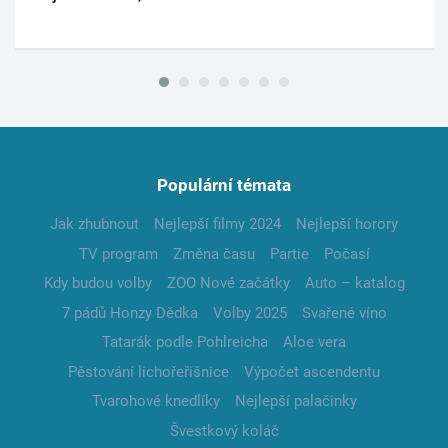
Populární témata
Jak zhubnout
Nejlepší filmy 2024
Nejlepší horory
TV program
Změna času
Partie
Počasí
Kdy budou volby
ZOO Nové začátky
Auto – katalog
7 pádů Honzy Dědka
Volby 2025
Svařené víno
Tatarák podle Pohlreicha
Aloe vera
Pěstování lichořeřišnice
Výpočet ascendentu
Tvarohové knedlíky
Nejlepší palačinky
Švestkový koláč