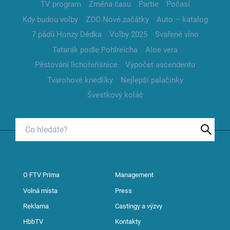
TV program
Změna času
Partie
Počasí
Kdy budou volby
ZOO Nové začátky
Auto – katalog
7 pádů Honzy Dědka
Volby 2025
Svařené víno
Tatarák podle Pohlreicha
Aloe vera
Pěstování lichořeřišnice
Výpočet ascendentu
Tvarohové knedlíky
Nejlepší palačinky
Švestkový koláč
O FTV Prima
Management
Volná místa
Press
Reklama
Castingy a výzvy
HbbTV
Kontakty