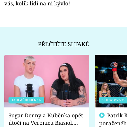
vás, kolik lidí na ni kývlo!
PŘEČTĚTE SI TAKÉ
TADEÁŠ KUBĚNKA
SHOWBYZNYS
Sugar Denny a Kuběnka opět
Patrik Kincl se zastal
útočí na Veronicu Biasiol.
poraženéh