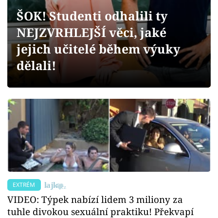
Sex a vztahy
ŠOK! Studenti odhalili ty
Videa
NEJZVRHLEJŠÍ věci, jaké
jejich učitelé během výuky
Sledujte prima+
dělali!
Přihlášení
Sledujte nás
EXTRÉM
VIDEO: Týpek nabízí lidem 3 miliony za
tuhle divokou sexuální praktiku! Překvapí