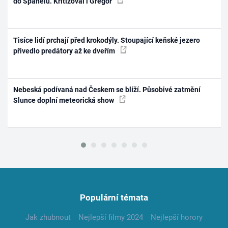
do Španělů. Kritizoval i Gregor
Tisíce lidí prchají před krokodýly. Stoupající keňské jezero
přivedlo predátory až ke dveřím
Nebeská podívaná nad Českem se blíží. Působivé zatmění
Slunce doplní meteorická show
Populární témata
Jak zhubnout
Nejlepší filmy 2024
Nejlepší horory