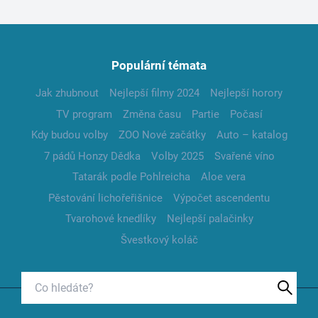
Populární témata
Jak zhubnout
Nejlepší filmy 2024
Nejlepší horory
TV program
Změna času
Partie
Počasí
Kdy budou volby
ZOO Nové začátky
Auto – katalog
7 pádů Honzy Dědka
Volby 2025
Svařené víno
Tatarák podle Pohlreicha
Aloe vera
Pěstování lichořeřišnice
Výpočet ascendentu
Tvarohové knedlíky
Nejlepší palačinky
Švestkový koláč