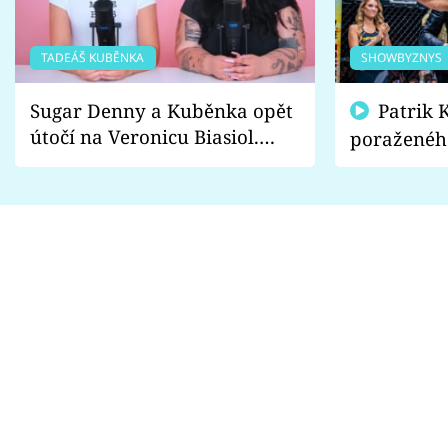
TADEÁŠ KUBĚNKA
SHOWBYZNYS
Sugar Denny a Kuběnka opět
Patrik Kincl se zastal
útočí na Veronicu Biasiol.
poraženéh
Proč je podle nich falešná a
fanoušci n
lže o své nevěře?