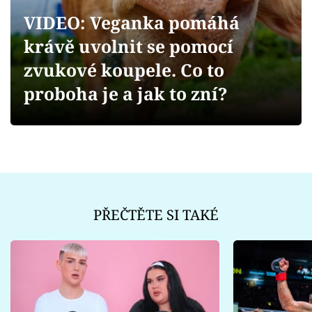
Sex a vztahy
VIDEO: Veganka pomáhá
Videa
krávě uvolnit se pomocí
zvukové koupele. Co to
Sledujte prima+
proboha je a jak to zní?
Přihlášení
Sledujte nás
PŘEČTĚTE SI TAKÉ