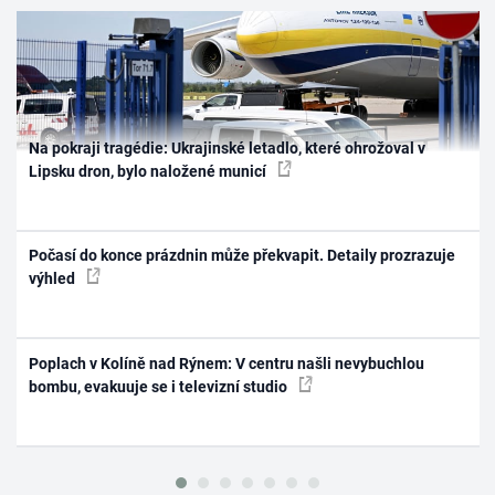
Na pokraji tragédie: Ukrajinské letadlo, které ohrožoval v
Lipsku dron, bylo naložené municí
Počasí do konce prázdnin může překvapit. Detaily prozrazuje
výhled
Poplach v Kolíně nad Rýnem: V centru našli nevybuchlou
bombu, evakuuje se i televizní studio