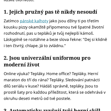
1. Jejich pružný pas tě nikdy nesoudí
Zatímco
pánské kalhoty
jako jsou džíny ti po třetím
kousku pizzy okamžitě připomenou tvé špatné životní
rozhodnutí, pas u tepláků je tvůj nejlepší kámoš.
Láskyplně se roztáhne a beze slova řekne: "Dej si klidně
i ten čtvrtý, chlape. Já to zvládnu."
2. Jsou univerzální uniformou pro
moderní život
Online výuka? Tepláky. Home office? Tepláky. Herní
maraton do tří do rána? Tepláky. Sledování patnácti
dílů seriálu v kuse? Hádáš správně, tepláky. Jsou to
prostě šaty pro každou příležitost, která se odehrává v
okruhu deseti metrů od tvé postele.
3. Automaticky zvyšují tvůj herní skill