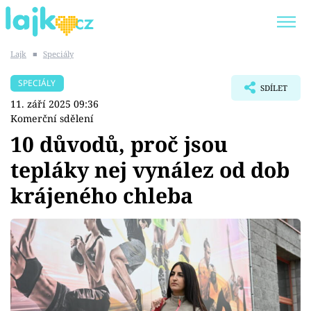
Lajk
■
Speciály
Trendy:
KARLOS VÉMOLA
ONLYFANS
SPECIÁLY
SDÍLET
SHOPAHOLICADEL
CLASH OF THE STARS
11. září 2025 09:36
Komerční sdělení
10 důvodů, proč jsou
tepláky nej vynález od dob
Témata
krájeného chleba
Showbyznys
Youtubeři
Virály