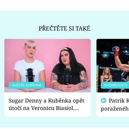
PŘEČTĚTE SI TAKÉ
TADEÁŠ KUBĚNKA
SHOWBYZNYS
Sugar Denny a Kuběnka opět
Patrik Kincl se zastal
útočí na Veronicu Biasiol.
poraženéh
Proč je podle nich falešná a
fanoušci n
lže o své nevěře?