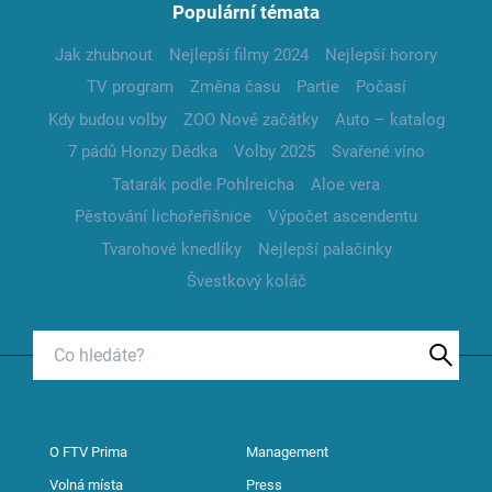
Populární témata
Jak zhubnout
Nejlepší filmy 2024
Nejlepší horory
TV program
Změna času
Partie
Počasí
Kdy budou volby
ZOO Nové začátky
Auto – katalog
7 pádů Honzy Dědka
Volby 2025
Svařené víno
Tatarák podle Pohlreicha
Aloe vera
Pěstování lichořeřišnice
Výpočet ascendentu
Tvarohové knedlíky
Nejlepší palačinky
Švestkový koláč
O FTV Prima
Management
Volná místa
Press