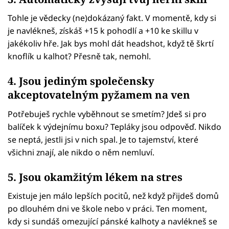
Tohle je vědecky (ne)dokázaný fakt. V momentě, kdy si
je navlékneš, získáš +15 k pohodlí a +10 ke skillu v
jakékoliv hře. Jak bys mohl dát headshot, když tě škrtí
knoflík u kalhot? Přesně tak, nemohl.
4. Jsou jediným společensky
akceptovatelným pyžamem na ven
Potřebuješ rychle vyběhnout se smetím? Jdeš si pro
balíček k výdejnímu boxu? Tepláky jsou odpověď. Nikdo
se neptá, jestli jsi v nich spal. Je to tajemství, které
všichni znají, ale nikdo o něm nemluví.
5. Jsou okamžitým lékem na stres
Existuje jen málo lepších pocitů, než když přijdeš domů
po dlouhém dni ve škole nebo v práci. Ten moment,
kdy si sundáš omezující pánské kalhoty a navlékneš se