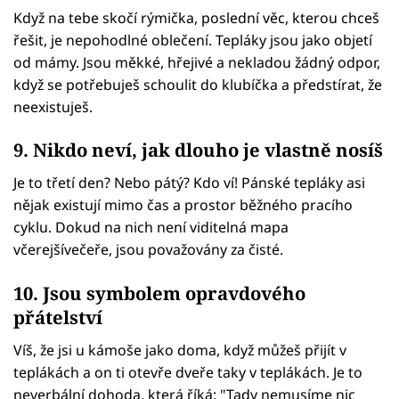
Když na tebe skočí rýmička, poslední věc, kterou chceš
řešit, je nepohodlné oblečení. Tepláky jsou jako objetí
od mámy. Jsou měkké, hřejivé a nekladou žádný odpor,
když se potřebuješ schoulit do klubíčka a předstírat, že
neexistuješ.
9. Nikdo neví, jak dlouho je vlastně nosíš
Je to třetí den? Nebo pátý? Kdo ví! Pánské tepláky asi
nějak existují mimo čas a prostor běžného pracího
cyklu. Dokud na nich není viditelná mapa
včerejšívečeře, jsou považovány za čisté.
10. Jsou symbolem opravdového
přátelství
Víš, že jsi u kámoše jako doma, když můžeš přijít v
teplákách a on ti otevře dveře taky v teplákách. Je to
neverbální dohoda, která říká: "Tady nemusíme nic