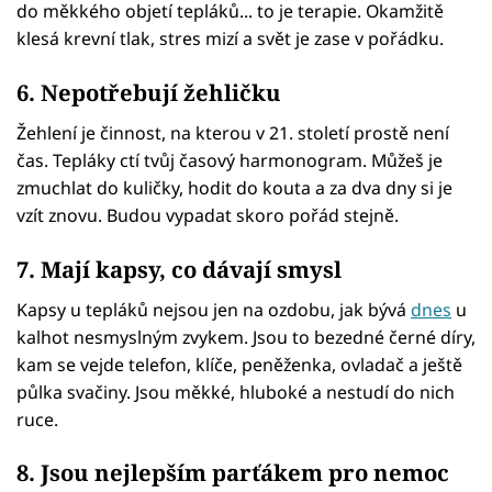
do měkkého objetí tepláků... to je terapie. Okamžitě
klesá krevní tlak, stres mizí a svět je zase v pořádku.
6. Nepotřebují žehličku
Žehlení je činnost, na kterou v 21. století prostě není
čas. Tepláky ctí tvůj časový harmonogram. Můžeš je
zmuchlat do kuličky, hodit do kouta a za dva dny si je
vzít znovu. Budou vypadat skoro pořád stejně.
7. Mají kapsy, co dávají smysl
Kapsy u tepláků nejsou jen na ozdobu, jak bývá
dnes
u
kalhot nesmyslným zvykem. Jsou to bezedné černé díry,
kam se vejde telefon, klíče, peněženka, ovladač a ještě
půlka svačiny. Jsou měkké, hluboké a nestudí do nich
ruce.
8. Jsou nejlepším parťákem pro nemoc