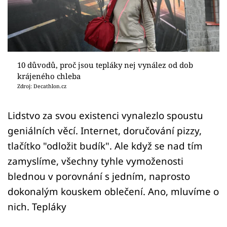
Sex a vztahy
Videa
Sledujte prima+
10 důvodů, proč jsou tepláky nej vynález od dob
krájeného chleba
Přihlášení
Zdroj: Decathlon.cz
Lidstvo za svou existenci vynalezlo spoustu
Sledujte nás
geniálních věcí. Internet, doručování pizzy,
tlačítko "odložit budík". Ale když se nad tím
zamyslíme, všechny tyhle vymoženosti
blednou v porovnání s jedním, naprosto
dokonalým kouskem oblečení. Ano, mluvíme o
nich. Tepláky