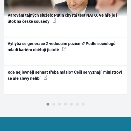
Varování tajných služeb: Putin chystá test NATO. Ve hře je i
útok na české sousedy
Vyhýbá se generace Z vedoucím pozicím? Podle sociologů
mladí kariéru obětují jistotě
Kde nejlevněji sehnat třeba máslo? Češi se vyznají, ministrovi
se ale slevy nelíbí