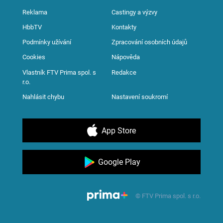
Reklama
Castingy a výzvy
HbbTV
Kontakty
Podmínky užívání
Zpracování osobních údajů
Cookies
Nápověda
Vlastník FTV Prima spol. s
Redakce
r.o.
Nahlásit chybu
Nastavení soukromí
App Store
Google Play
© FTV Prima spol. s r.o.