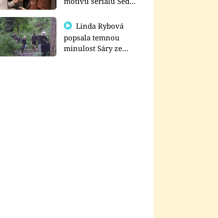
motivu seriálu Sedm
schodů k moci
Linda Rybová
popsala temnou
minulost Sáry ze
seriálu Zákony vlka