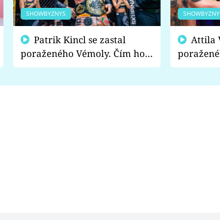
SHOWBYZNYS
SHOWBYZNY
Patrik Kincl se zastal
Attila Végh podpořil
poraženého Vémoly. Čím ho
poražené
fanoušci naštvali?
chce radě
s vítězem