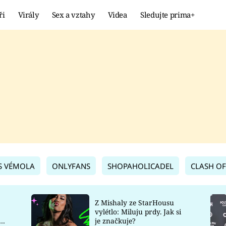
ři
Virály
Sex a vztahy
Videa
Sledujte prima+
Showbyznys
Extrém
VIRÁLY
KURIOZITY
VIDEA
KVÍZY
S VÉMOLA
ONLYFANS
SHOPAHOLICADEL
CLASH OF
Z Mishaly ze StarHousu
vylétlo: Miluju prdy. Jak si
co
je značkuje?