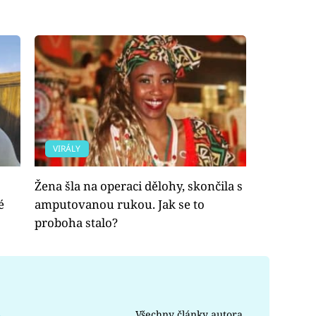
VIRÁLY
Žena šla na operaci dělohy, skončila s
é
amputovanou rukou. Jak se to
proboha stalo?
Všechny články autora