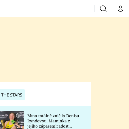
Vyhledávání
Můj 
Prima+
CNN Prima News
Prima Fresh
Prima Living
Prima Zoom
 THE STARS
Prima Lajk
Mína totálně zničila Denisu
Ryndovou. Maminka z
Sledujte nás
jejího zápasení radost