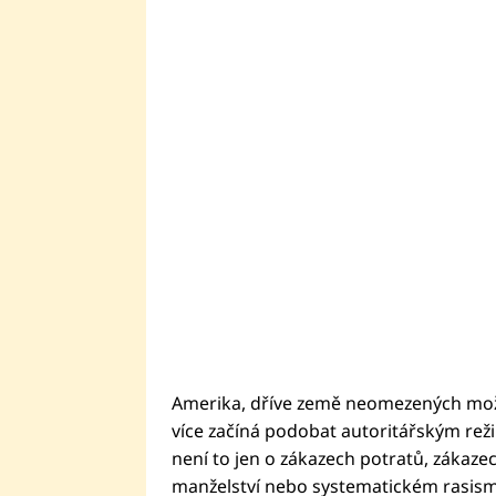
Amerika, dříve země neomezených možno
více začíná podobat autoritářským rež
není to jen o zákazech potratů, zákaze
manželství nebo systematickém rasismu.