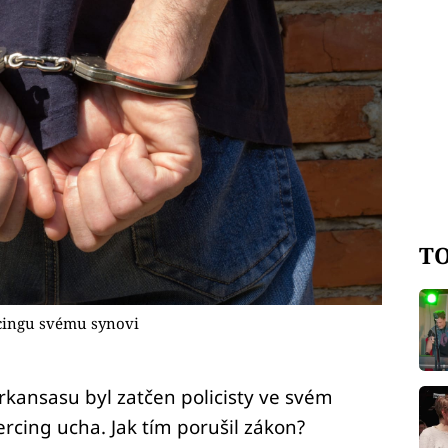
TO
rcingu svému synovi
kansasu byl zatčen policisty ve svém
ercing ucha. Jak tím porušil zákon?