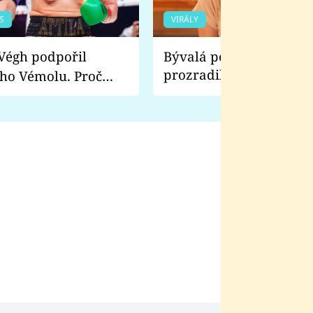
S
VIRÁLY
Bývalá pornoherečka
prozradila, co ji šokova
ho Vémolu. Proč
natáčení Euforie. Vážně
ji zápasit s ním než
bylo drsnější než hanba
 Kinclem?
filmy?