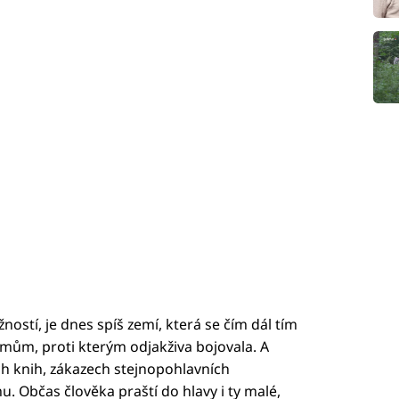
stí, je dnes spíš zemí, která se čím dál tím
imům, proti kterým odjakživa bojovala. A
ch knih, zákazech stejnopohlavních
 Občas člověka praští do hlavy i ty malé,