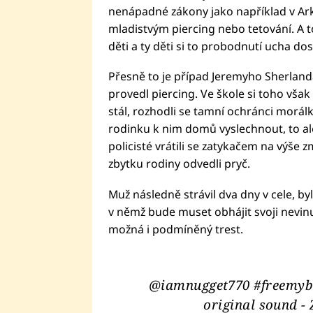
nenápadné zákony jako například v Ark
mladistvým piercing nebo tetování. A to
děti a ty děti si to probodnutí ucha dos
Přesně to je případ Jeremyho Sherland
provedl piercing. Ve škole si toho však 
stál, rozhodli se tamní ochránci morálky
rodinku k nim domů vyslechnout, to ale 
policisté vrátili se zatykačem na výše 
zbytku rodiny odvedli pryč.
Muž následně strávil dva dny v cele, by
v němž bude muset obhájit svoji nevinu.
možná i podmíněný trest.
@iamnugget770
#freemy
original sound -