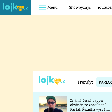
Menu
Showbyznys
Youtube
Youtuberky
Youtubeři
SHOPAHOLICADEL
FATTYPILLOW
ANNA ŠULC
FREESCOOT
SUGAR DENNY
ADAM KAJUMI
LADUŠKA
TADEÁŠ KUBĚNKA
DOMINIKA
DATEL
Trendy:
KARLO
MYSLIVCOVÁ
Známý český rapper
obviněn ze znásilnění:
Parťák Řezníka vysvětlil, 