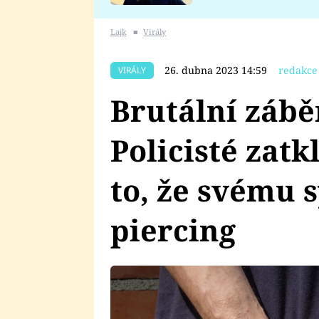
se v Plzni stalo
Lajk
■
Virály
26. dubna 2023 14:59
redakce
VIRÁLY
Brutální zábě
Policisté zat
to, že svému 
piercing