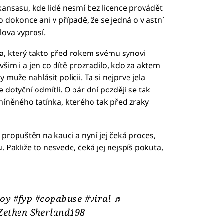
ansasu, kde lidé nesmí bez licence provádět
 dokonce ani v případě, že se jedná o vlastní
lova vyprosí.
a, který takto před rokem svému synovi
všimli a jen co dítě prozradilo, kdo za aktem
 muže nahlásit policii. Ta si nejprve jela
dotyční odmítli. O pár dní později se tak
zmíněného tatínka, kterého tak před zraky
l propuštěn na kauci a nyní jej čeká proces,
 Pakliže to nesvede, čeká jej nejspíš pokuta,
boy
#fyp
#copabuse
#viral
♬
 Zethen Sherland198