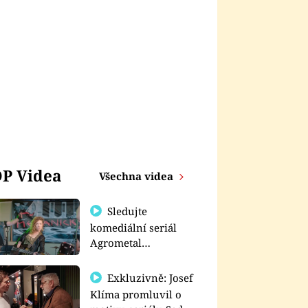
P Videa
Všechna videa
Sledujte
komediální seriál
Agrometal
exkluzivně na
prima+
Exkluzivně: Josef
Klíma promluvil o