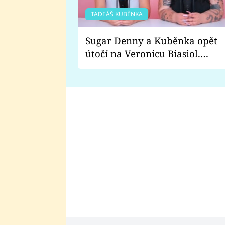
TADEÁŠ KUBĚNKA
Sugar Denny a Kuběnka opět
útočí na Veronicu Biasiol.
Proč je podle nich falešná a
lže o své nevěře?