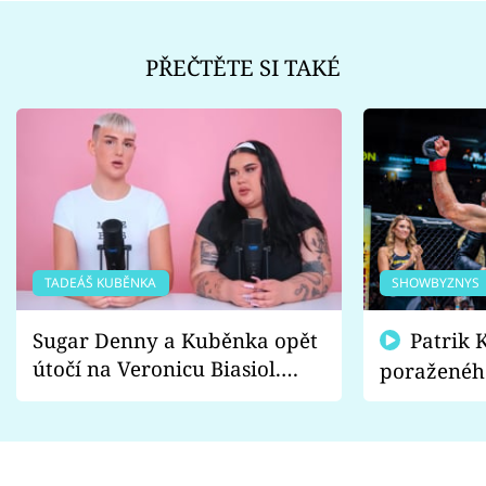
PŘEČTĚTE SI TAKÉ
TADEÁŠ KUBĚNKA
SHOWBYZNYS
Sugar Denny a Kuběnka opět
Patrik Kincl se zastal
útočí na Veronicu Biasiol.
poraženéh
Proč je podle nich falešná a
fanoušci n
lže o své nevěře?