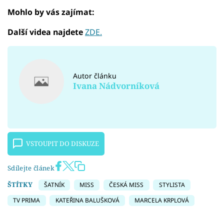
Mohlo by vás zajímat:
Další videa najdete
ZDE.
Autor článku
Ivana Nádvorníková
VSTOUPIT DO DISKUZE
Sdílejte článek
ŠTÍTKY
ŠATNÍK
MISS
ČESKÁ MISS
STYLISTA
TV PRIMA
KATEŘINA BALUŠKOVÁ
MARCELA KRPLOVÁ