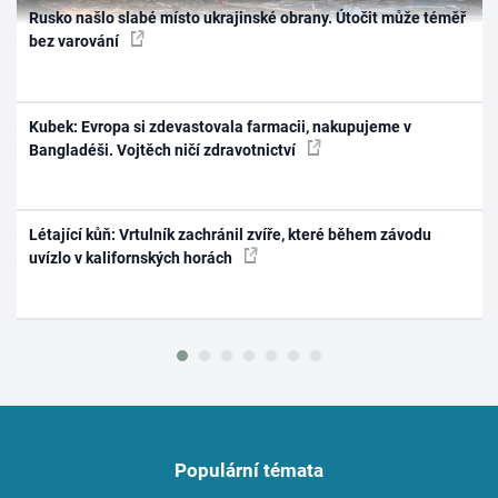
Rusko našlo slabé místo ukrajinské obrany. Útočit může téměř
bez varování
Kubek: Evropa si zdevastovala farmacii, nakupujeme v
Bangladéši. Vojtěch ničí zdravotnictví
Létající kůň: Vrtulník zachránil zvíře, které během závodu
uvízlo v kalifornských horách
Populární témata