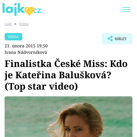
Lajk
■
Videa
Trendy:
KARLOS VÉMOLA
ONLYFANS
VIDEA
SDÍLET
SHOPAHOLICADEL
CLASH OF THE STARS
21. února 2015 19:50
Ivana Nádvorníková
Finalistka České Miss: Kdo
je Kateřina Balušková?
Témata
(Top star video)
Showbyznys
Youtubeři
Virály