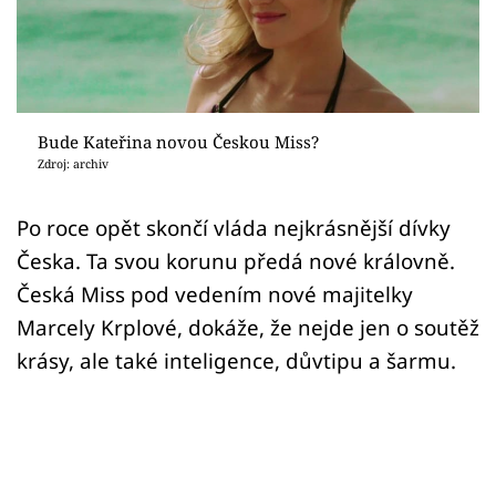
Sex a vztahy
Videa
Sledujte prima+
Bude Kateřina novou Českou Miss?
Zdroj: archiv
Přihlášení
Po roce opět skončí vláda nejkrásnější dívky
Česka. Ta svou korunu předá nové královně.
Sledujte nás
Česká Miss pod vedením nové majitelky
Marcely Krplové, dokáže, že nejde jen o soutěž
krásy, ale také inteligence, důvtipu a šarmu.