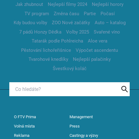
Jak zhubnout
Nejlepší filmy 2024
Nejlepší horory
TV program
Změna času
Partie
Počasí
Kdy budou volby
ZOO Nové začátky
Auto – katalog
7 pádů Honzy Dědka
Volby 2025
Svařené víno
Tatarák podle Pohlreicha
Aloe vera
Pěstování lichořeřišnice
Výpočet ascendentu
Tvarohové knedlíky
Nejlepší palačinky
Švestkový koláč
O FTV Prima
Management
Volná místa
Press
Reklama
Castingy a výzvy