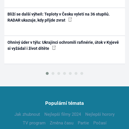
Blíží se další výheň: Teploty v Česku vyletí na 36 stupňů.
RADAR ukazuje, kdy přijde zvrat
Ohnivý úder v týlu: Ukrajinci ochromili rafinérie, útok v Kyjevě
si vyžádal i život dítěte
Populární témata
Jak zhubnout
Nejlepší filmy 2024
Nejlepší horory
TV program
Změna času
Partie
Počasí