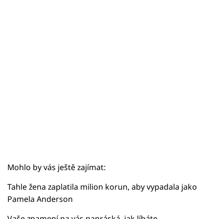
Sex a vztahy
Videa
Sledujte prima+
Přihlášení
Sledujte nás
Mohlo by vás ještě zajímat:
Tahle žena zaplatila milion korun, aby vypadala jako
Pamela Anderson
Vaše znamení na vás napráská, jak líbáte