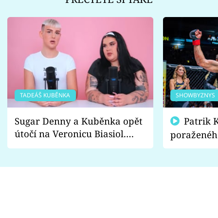
TADEÁŠ KUBĚNKA
SHOWBYZNYS
Sugar Denny a Kuběnka opět
Patrik Kincl se zastal
útočí na Veronicu Biasiol.
poraženéh
Proč je podle nich falešná a
fanoušci n
lže o své nevěře?