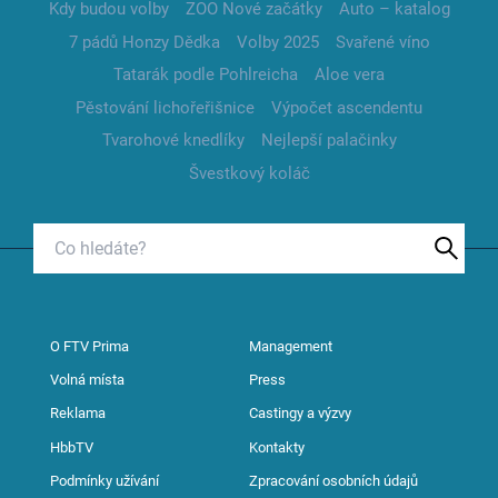
Kdy budou volby
ZOO Nové začátky
Auto – katalog
7 pádů Honzy Dědka
Volby 2025
Svařené víno
Tatarák podle Pohlreicha
Aloe vera
Pěstování lichořeřišnice
Výpočet ascendentu
Tvarohové knedlíky
Nejlepší palačinky
Švestkový koláč
O FTV Prima
Management
Volná místa
Press
Reklama
Castingy a výzvy
HbbTV
Kontakty
Podmínky užívání
Zpracování osobních údajů