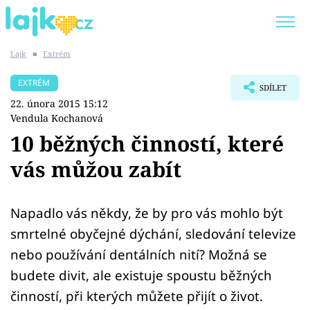
Lajk
■
Extrém
Trendy:
KARLOS VÉMOLA
ONLYFANS
EXTRÉM
SDÍLET
SHOPAHOLICADEL
CLASH OF THE STARS
22. února 2015 15:12
Vendula Kochanová
10 běžných činností, které
vás můžou zabít
Témata
Showbyznys
Napadlo vás někdy, že by pro vás mohlo být
smrtelné obyčejné dýchání, sledování televize
Youtubeři
nebo používání dentálních nití? Možná se
budete divit, ale existuje spoustu běžných
Virály
činností, při kterých můžete přijít o život.