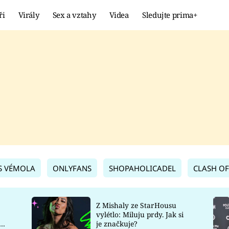
ři
Virály
Sex a vztahy
Videa
Sledujte prima+
Showbyznys
Extrém
VIRÁLY
KURIOZITY
VIDEA
KVÍZY
S VÉMOLA
ONLYFANS
SHOPAHOLICADEL
CLASH OF
Z Mishaly ze StarHousu
vylétlo: Miluju prdy. Jak si
co
je značkuje?