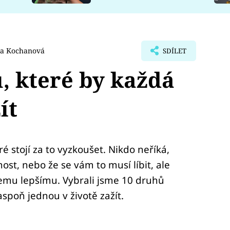
la Kochanová
SDÍLET
, které by každá
ít
é stojí za to vyzkoušet. Nikdo neříká,
ost, nebo že se vám to musí líbit, ale
čemu lepšímu. Vybrali jsme 10 druhů
spoň jednou v životě zažít.