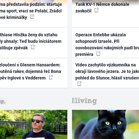
ma představila podzim: startuje
Tank KV-1 Němce dokonale
ma sport, vrací se Polabí, Zrádci
zaskočil
ové kriminálky
thiase Hložka ženy do vztahu
Operace Entebbe ukázala
dy uhnaly: Teď budu iniciátorem
schopnosti Izraele. Při
 slibuje zpěvák
osvobozování rukojmích padl br
premiéra
zloučení s Glenem Hansardem:
Video zachytilo výzkumníka na
outěná rakev, dojemná řeč Bona
okraji lávového jezera. Je to jak
zpěv Irglové s Vedderem
pohled do Slunce, hlásil vzruše