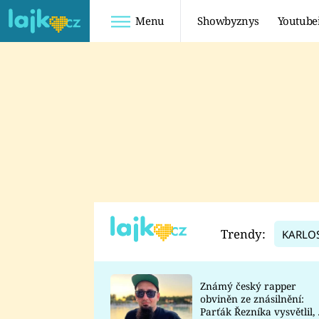
Menu
Showbyznys
Youtube
Youtuberky
Youtubeři
SHOPAHOLICADEL
FATTYPILLOW
ANNA ŠULC
FREESCOOT
SUGAR DENNY
ADAM KAJUMI
LADUŠKA
TADEÁŠ KUBĚNKA
DOMINIKA
DATEL
Trendy:
KARLO
MYSLIVCOVÁ
Známý český rapper
obviněn ze znásilnění:
Parťák Řezníka vysvětlil, 