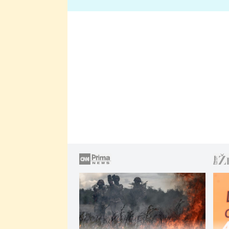
lže o své nevěře?