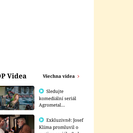
P Videa
Všechna videa
Sledujte
komediální seriál
Agrometal
exkluzivně na
prima+
Exkluzivně: Josef
Klíma promluvil o