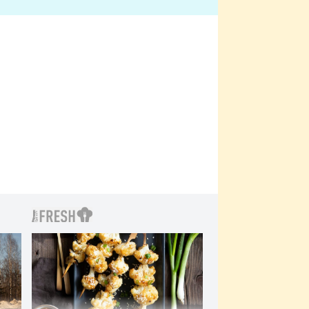
bylo drsnější než hanba
 Kinclem?
filmy?