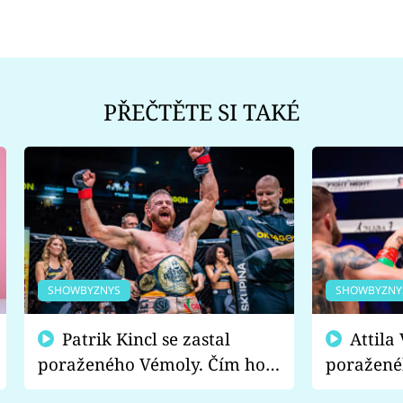
PŘEČTĚTE SI TAKÉ
SHOWBYZNYS
SHOWBYZNY
Patrik Kincl se zastal
Attila Végh podpořil
poraženého Vémoly. Čím ho
poražené
fanoušci naštvali?
chce radě