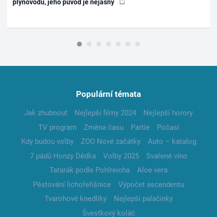
plynovodu, jeho původ je nejasný
Populární témata
Jak zhubnout
Nejlepší filmy 2024
Nejlepší horory
TV program
Změna času
Partie
Počasí
Kdy budou volby
ZOO Nové začátky
Auto – katalog
7 pádů Honzy Dědka
Volby 2025
Svařené víno
Tatarák podle Pohlreicha
Aloe vera
Pěstování lichořeřišnice
Výpočet ascendentu
Tvarohové knedlíky
Nejlepší palačinky
Švestkový koláč