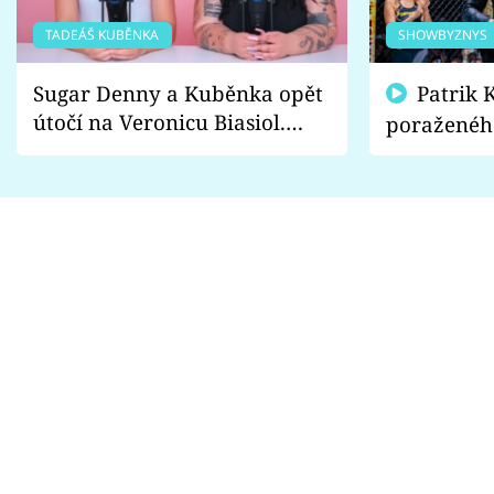
TADEÁŠ KUBĚNKA
SHOWBYZNYS
Sugar Denny a Kuběnka opět
Patrik Kincl se zastal
útočí na Veronicu Biasiol.
poraženéh
Proč je podle nich falešná a
fanoušci n
lže o své nevěře?