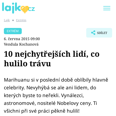
Lajk
■
Extrém
Trendy:
KARLOS VÉMOLA
ONLYFANS
EXTRÉM
SDÍLET
SHOPAHOLICADEL
CLASH OF THE STARS
6. června 2015 09:00
Vendula Kochanová
10 nejchytřejších lidí, co
hulilo trávu
Témata
Showbyznys
Marihuanu si v poslední době oblíbily hlavně
celebrity. Nevyhýbá se ale ani lidem, do
Youtubeři
kterých byste to neřekli. Vynálezci,
astronomové, nositelé Nobelovy ceny. Ti
Virály
všichni při své práci pěkně hulili!