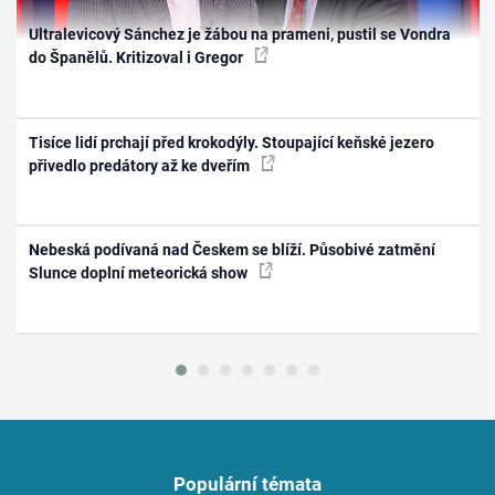
Ultralevicový Sánchez je žábou na prameni, pustil se Vondra
do Španělů. Kritizoval i Gregor
Tisíce lidí prchají před krokodýly. Stoupající keňské jezero
přivedlo predátory až ke dveřím
Nebeská podívaná nad Českem se blíží. Působivé zatmění
Slunce doplní meteorická show
Populární témata