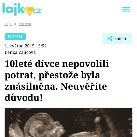
Lajk
■
Extrém
Trendy:
KARLOS VÉMOLA
ONLYFANS
EXTRÉM
SDÍLET
SHOPAHOLICADEL
CLASH OF THE STARS
1. května 2015 13:52
Lenka Zajícová
10leté dívce nepovolili
potrat, přestože byla
Témata
znásilněna. Neuvěříte
Showbyznys
důvodu!
Youtubeři
Virály