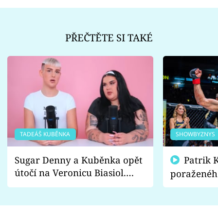
PŘEČTĚTE SI TAKÉ
TADEÁŠ KUBĚNKA
SHOWBYZNYS
Sugar Denny a Kuběnka opět
Patrik Kincl se zastal
útočí na Veronicu Biasiol.
poraženéh
Proč je podle nich falešná a
fanoušci n
lže o své nevěře?