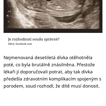
Sex a vztahy
Videa
Sledujte prima+
Přihlášení
Je rozhodnutí soudu správné?
Zdroj: facebook.com
Sledujte nás
Nejmenovaná desetiletá dívka otěhotněla
poté, co byla brutálně znásilněna. Přestože
lékaři jí doporučovali potrat, aby tak dívka
předešla zdravotním komplikacím spojeným s
porodem, soud rozhodl, že dítě musí donosit.