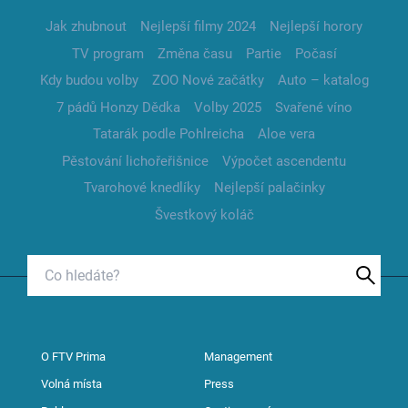
Jak zhubnout
Nejlepší filmy 2024
Nejlepší horory
TV program
Změna času
Partie
Počasí
Kdy budou volby
ZOO Nové začátky
Auto – katalog
7 pádů Honzy Dědka
Volby 2025
Svařené víno
Tatarák podle Pohlreicha
Aloe vera
Pěstování lichořeřišnice
Výpočet ascendentu
Tvarohové knedlíky
Nejlepší palačinky
Švestkový koláč
O FTV Prima
Management
Volná místa
Press