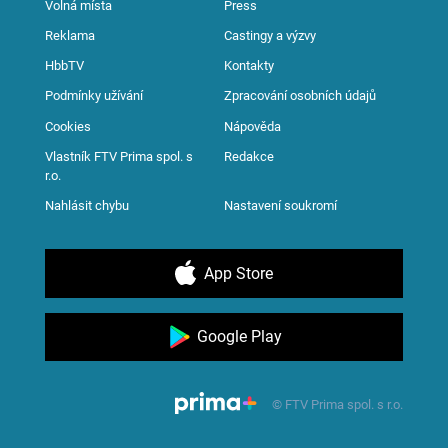
Volná místa
Press
Reklama
Castingy a výzvy
HbbTV
Kontakty
Podmínky užívání
Zpracování osobních údajů
Cookies
Nápověda
Vlastník FTV Prima spol. s
Redakce
r.o.
Nahlásit chybu
Nastavení soukromí
App Store
Google Play
© FTV Prima spol. s r.o.