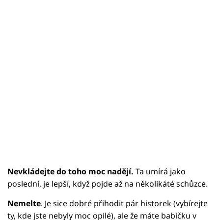
Sex a vztahy
Videa
Sledujte prima+
Přihlášení
Sledujte nás
Nevkládejte do toho moc nadějí.
Ta umírá jako
poslední, je lepší, když pojde až na několikáté schůzce.
Nemelte
. Je sice dobré přihodit pár historek (vybírejte
ty, kde jste nebyly moc opilé), ale že máte babičku v