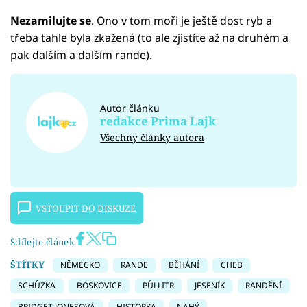
Nezamilujte se
. Ono v tom moři je ještě dost ryb a
třeba tahle byla zkažená (to ale zjistíte až na druhém a
pak dalším a dalším rande).
Autor článku
redakce Prima Lajk
Všechny články autora
VSTOUPIT DO DISKUZE
Sdílejte článek
ŠTÍTKY
NĚMECKO
RANDE
BĚHÁNÍ
CHEB
SCHŮZKA
BOSKOVICE
PŮLLITR
JESENÍK
RANDĚNÍ
BRIDGET JONESOVÁ
HISTORKA
NAHÝ