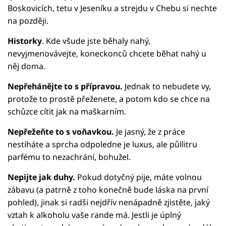
Boskovicích, tetu v Jeseníku a strejdu v Chebu si nechte
na později.
Historky
. Kde všude jste běhaly nahý,
nevyjmenovávejte, koneckonců chcete běhat nahý u
něj doma.
Nepřehánějte to s přípravou.
Jednak to nebudete vy,
protože to prostě přeženete, a potom kdo se chce na
schůzce cítit jak na maškarním.
Nepřežeňte to s voňavkou.
Je jasný, že z práce
nestíháte a sprcha odpoledne je luxus, ale půllitru
parfému to nezachrání, bohužel.
Nepijte jak duhy.
Pokud dotyčný pije, máte volnou
zábavu (a patrně z toho konečně bude láska na první
pohled), jinak si radši nejdřív nenápadně zjistěte, jaký
vztah k alkoholu vaše rande má. Jestli je úplný