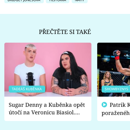
PŘEČTĚTE SI TAKÉ
TADEÁŠ KUBĚNKA
SHOWBYZNYS
Sugar Denny a Kuběnka opět
Patrik Kincl se zastal
útočí na Veronicu Biasiol.
poraženéh
Proč je podle nich falešná a
fanoušci n
lže o své nevěře?