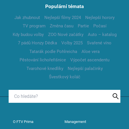
Populární témata
Jak zhubnout
Nejlepší filmy 2024
Nejlepší horory
TV program
Změna času
Partie
Počasí
Kdy budou volby
ZOO Nové začátky
Auto – katalog
7 pádů Honzy Dědka
Volby 2025
Svařené víno
Tatarák podle Pohlreicha
Aloe vera
Pěstování lichořeřišnice
Výpočet ascendentu
Tvarohové knedlíky
Nejlepší palačinky
Švestkový koláč
O FTV Prima
Management