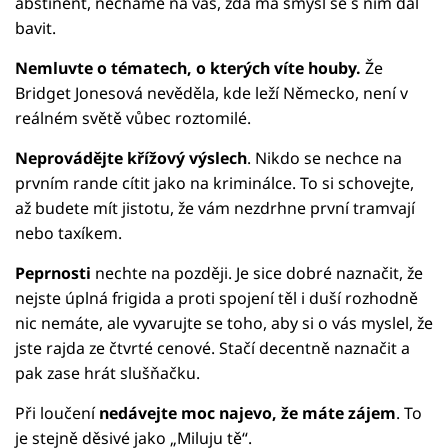
abstinent, necháme na vás, zda má smysl se s ním dál
bavit.
Nemluvte o tématech, o kterých víte houby.
Že
Bridget Jonesová nevěděla, kde leží Německo, není v
reálném světě vůbec roztomilé.
Neprovádějte křížový výslech
. Nikdo se nechce na
prvním rande cítit jako na kriminálce. To si schovejte,
až budete mít jistotu, že vám nezdrhne první tramvají
nebo taxíkem.
Peprnosti
nechte na později. Je sice dobré naznačit, že
nejste úplná frigida a proti spojení těl i duší rozhodně
nic nemáte, ale vyvarujte se toho, aby si o vás myslel, že
jste rajda ze čtvrté cenové. Stačí decentně naznačit a
pak zase hrát slušňačku.
Při loučení
nedávejte moc najevo, že máte zájem
. To
je stejně děsivé jako „Miluju tě“.