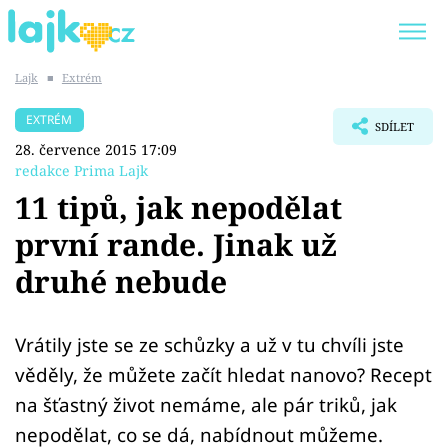
Lajk
■
Extrém
Trendy:
KARLOS VÉMOLA
ONLYFANS
EXTRÉM
SDÍLET
SHOPAHOLICADEL
CLASH OF THE STARS
28. července 2015 17:09
redakce Prima Lajk
11 tipů, jak nepodělat
první rande. Jinak už
Témata
druhé nebude
Showbyznys
Vrátily jste se ze schůzky a už v tu chvíli jste
Youtubeři
věděly, že můžete začít hledat nanovo? Recept
Virály
na šťastný život nemáme, ale pár triků, jak
nepodělat, co se dá, nabídnout můžeme.