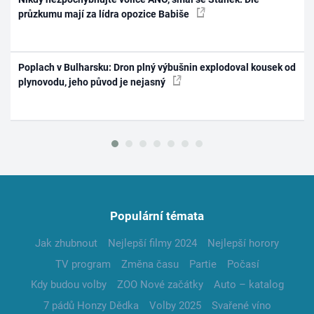
průzkumu mají za lídra opozice Babiše
Poplach v Bulharsku: Dron plný výbušnin explodoval kousek od
plynovodu, jeho původ je nejasný
Populární témata
Jak zhubnout
Nejlepší filmy 2024
Nejlepší horory
TV program
Změna času
Partie
Počasí
Kdy budou volby
ZOO Nové začátky
Auto – katalog
7 pádů Honzy Dědka
Volby 2025
Svařené víno