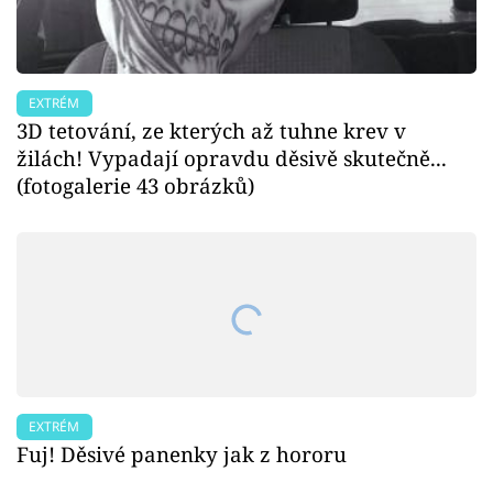
EXTRÉM
3D tetování, ze kterých až tuhne krev v
žilách! Vypadají opravdu děsivě skutečně...
(fotogalerie 43 obrázků)
EXTRÉM
Fuj! Děsivé panenky jak z hororu