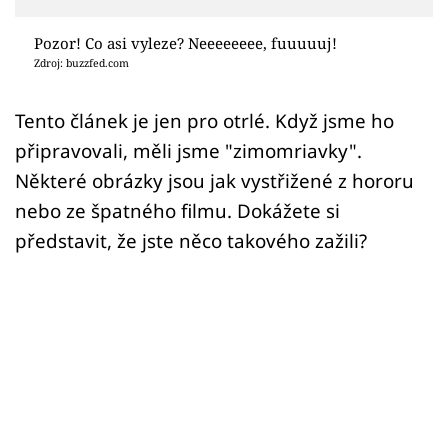
Sex a vztahy
Pozor! Co asi vyleze? Neeeeeeee, fuuuuuj!
Videa
Zdroj: buzzfed.com
Sledujte prima+
Tento článek je jen pro otrlé. Když jsme ho
připravovali, měli jsme "zimomriavky".
Přihlášení
Některé obrázky jsou jak vystřižené z hororu
nebo ze špatného filmu. Dokážete si
představit, že jste něco takového zažili?
Sledujte nás