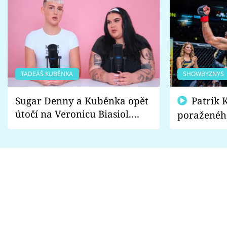
TADEÁŠ KUBĚNKA
SHOWBYZNYS
Sugar Denny a Kuběnka opět
Patrik Kincl se zastal
útočí na Veronicu Biasiol.
poraženéh
Proč je podle nich falešná a
fanoušci n
lže o své nevěře?