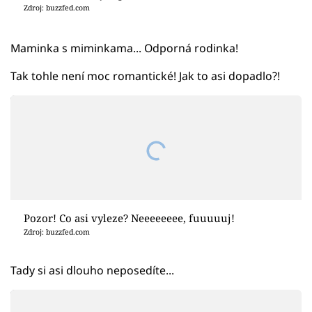
Zdroj: buzzfed.com
Maminka s miminkama... Odporná rodinka!
Tak tohle není moc romantické! Jak to asi dopadlo?!
Pozor! Co asi vyleze? Neeeeeeee, fuuuuuj!
Zdroj: buzzfed.com
Tady si asi dlouho neposedíte...