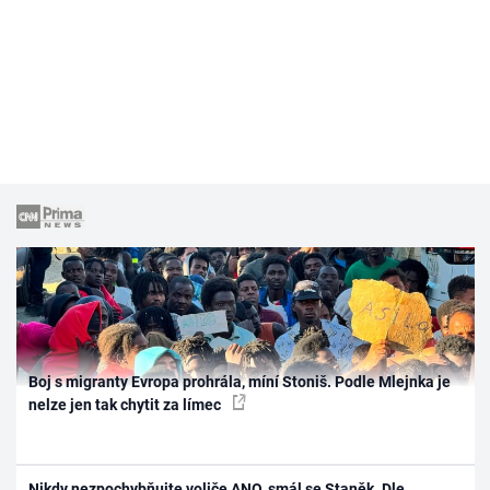
Boj s migranty Evropa prohrála, míní Stoniš. Podle Mlejnka je
nelze jen tak chytit za límec
Nikdy nezpochybňujte voliče ANO, smál se Staněk. Dle