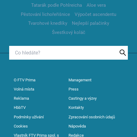
Tatarák podle Pohlreicha
Aloe vera
Pěstování lichořeřišnice
Výpočet ascendentu
Tvarohové knedlíky
Nejlepší palačinky
Švestkový koláč
O FTV Prima
Management
Volná místa
Press
Reklama
Castingy a výzvy
HbbTV
Kontakty
Podmínky užívání
Zpracování osobních údajů
Cookies
Nápověda
Vlastník FTV Prima spol. s
Redakce