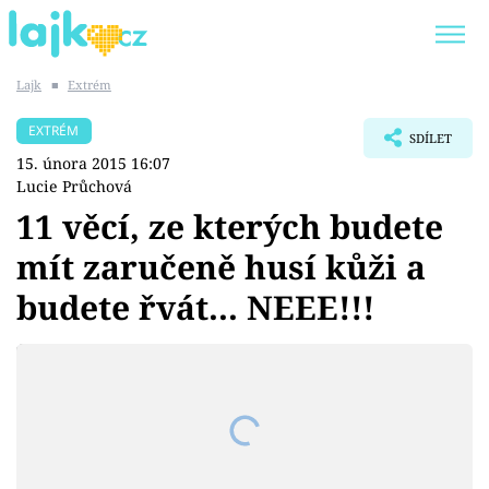
Lajk
■
Extrém
Trendy:
KARLOS VÉMOLA
ONLYFANS
EXTRÉM
SDÍLET
SHOPAHOLICADEL
CLASH OF THE STARS
15. února 2015 16:07
Lucie Průchová
11 věcí, ze kterých budete
mít zaručeně husí kůži a
Témata
budete řvát... NEEE!!!
Showbyznys
Youtubeři
Virály