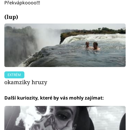
Překvápkoooo!!!
(lup)
EXTRÉM
okamziky hruzy
Další kuriozity, které by vás mohly zajímat: