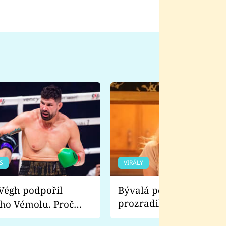
S
VIRÁLY
Bývalá pornoherečka
prozradila, co ji šokova
ho Vémolu. Proč
natáčení Euforie. Vážně
ji zápasit s ním než