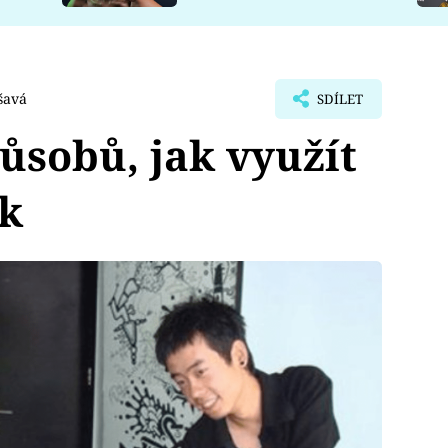
šavá
SDÍLET
působů, jak využít
k