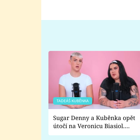
TADEÁŠ KUBĚNKA
Sugar Denny a Kuběnka opět
útočí na Veronicu Biasiol.
Proč je podle nich falešná a