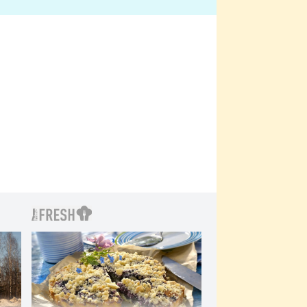
bylo drsnější než hanba
 Kinclem?
filmy?