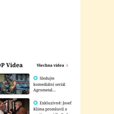
P Videa
Všechna videa
Sledujte
komediální seriál
Agrometal
exkluzivně na
prima+
Exkluzivně: Josef
Klíma promluvil o