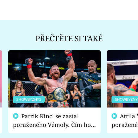
PŘEČTĚTE SI TAKÉ
SHOWBYZNYS
SHOWBYZNY
Patrik Kincl se zastal
Attila Végh podpořil
poraženého Vémoly. Čím ho
poražené
fanoušci naštvali?
chce radě