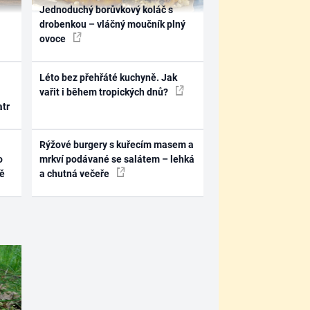
Jednoduchý borůvkový koláč s
drobenkou – vláčný moučník plný
ovoce
Léto bez přehřáté kuchyně. Jak
vařit i během tropických dnů?
atr
Rýžové burgery s kuřecím masem a
o
mrkví podávané se salátem – lehká
ně
a chutná večeře