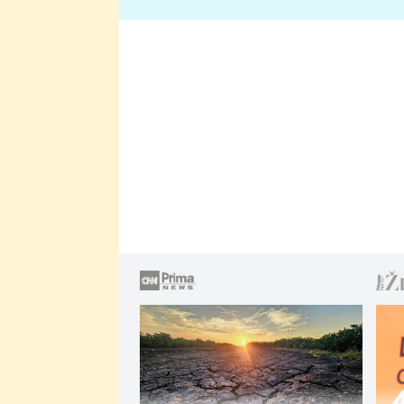
lže o své nevěře?