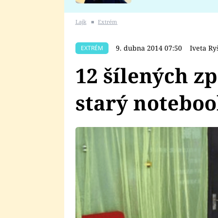
se v Plzni stalo
Lajk
■
Extrém
9. dubna 2014 07:50
Iveta Ry
EXTRÉM
12 šílených z
starý noteboo