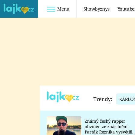
Menu
Showbyznys
Youtube
Youtuberky
Youtubeři
SHOPAHOLICADEL
FATTYPILLOW
ANNA ŠULC
FREESCOOT
SUGAR DENNY
ADAM KAJUMI
LADUŠKA
TADEÁŠ KUBĚNKA
DOMINIKA
DATEL
Trendy:
KARLO
MYSLIVCOVÁ
Známý český rapper
obviněn ze znásilnění:
Parťák Řezníka vysvětlil, 