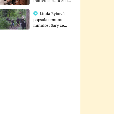
motivu seriálu Sedm
schodů k moci
Linda Rybová
popsala temnou
minulost Sáry ze
seriálu Zákony vlka