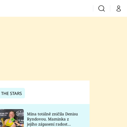
Vyhledávání
Můj 
Prima+
CNN Prima News
Prima Fresh
Prima Living
Prima Zoom
 THE STARS
Prima Lajk
Mína totálně zničila Denisu
Ryndovou. Maminka z
Sledujte nás
jejího zápasení radost