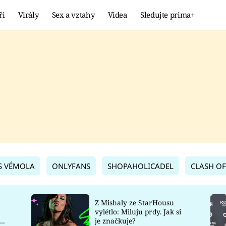
ři
Virály
Sex a vztahy
Videa
Sledujte prima+
Showbyznys
Extrém
VIRÁLY
KURIOZITY
VIDEA
KVÍZY
S VÉMOLA
ONLYFANS
SHOPAHOLICADEL
CLASH OF
Z Mishaly ze StarHousu
vylétlo: Miluju prdy. Jak si
co
je značkuje?