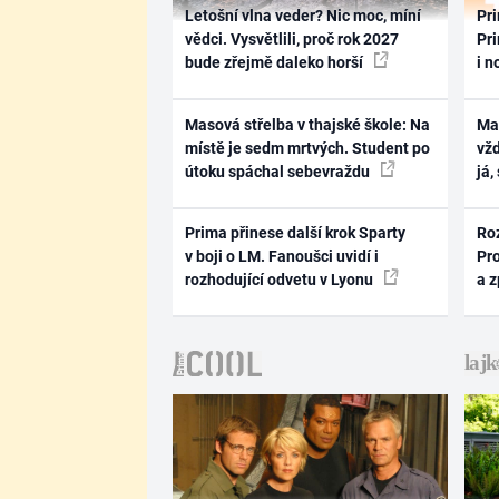
Letošní vlna veder? Nic moc, míní
Pri
vědci. Vysvětlili, proč rok 2027
Pri
bude zřejmě daleko horší
i n
Masová střelba v thajské škole: Na
Ma
místě je sedm mrtvých. Student po
vž
útoku spáchal sebevraždu
já,
Prima přinese další krok Sparty
Ro
v boji o LM. Fanoušci uvidí i
Pr
rozhodující odvetu v Lyonu
a 