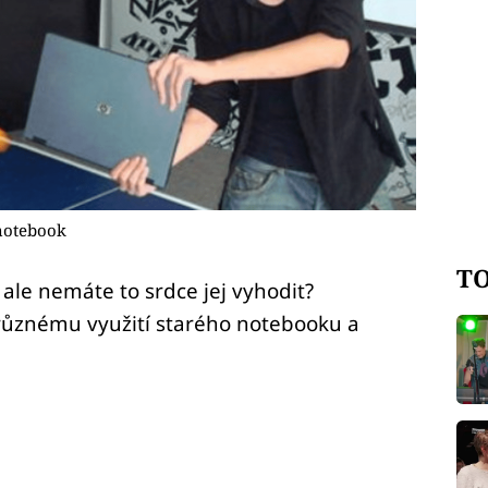
 notebook
TO
ale nemáte to srdce jej vyhodit?
 k různému využití starého notebooku a