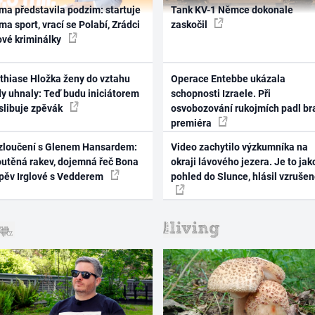
ma představila podzim: startuje
Tank KV-1 Němce dokonale
ma sport, vrací se Polabí, Zrádci
zaskočil
ové kriminálky
thiase Hložka ženy do vztahu
Operace Entebbe ukázala
dy uhnaly: Teď budu iniciátorem
schopnosti Izraele. Při
 slibuje zpěvák
osvobozování rukojmích padl br
premiéra
zloučení s Glenem Hansardem:
Video zachytilo výzkumníka na
outěná rakev, dojemná řeč Bona
okraji lávového jezera. Je to jak
zpěv Irglové s Vedderem
pohled do Slunce, hlásil vzruše