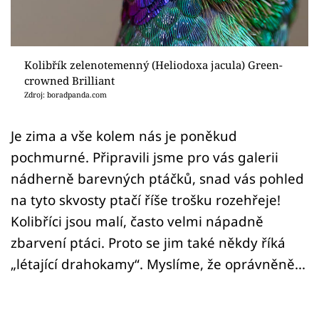
Sex a vztahy
Videa
Kolibřík zelenotemenný (Heliodoxa jacula) Green-
Sledujte prima+
crowned Brilliant
Zdroj: boradpanda.com
Přihlášení
Je zima a vše kolem nás je poněkud
pochmurné. Připravili jsme pro vás galerii
Sledujte nás
nádherně barevných ptáčků, snad vás pohled
na tyto skvosty ptačí říše trošku rozehřeje!
Kolibříci jsou malí, často velmi nápadně
zbarvení ptáci. Proto se jim také někdy říká
„létající drahokamy“. Myslíme, že oprávněně...