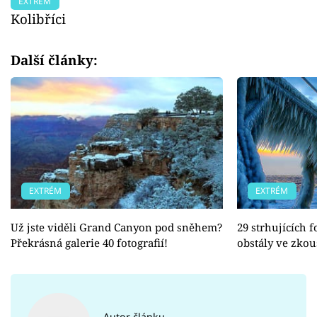
EXTRÉM
Kolibříci
Další články:
EXTRÉM
EXTRÉM
Už jste viděli Grand Canyon pod sněhem?
29 strhujících f
Překrásná galerie 40 fotografií!
obstály ve zkou
Autor článku