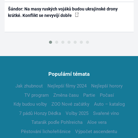
Šándor: Na masy ruských vojáků budou ukrajinské drony
krátké. Konflikt se nevyvíjí dobře
Populární témata
Jak zhubnout
Nejlepší filmy 2024
Nejlepší horory
TV program
Změna času
Partie
Počasí
Kdy budou volby
ZOO Nové začátky
Auto – katalog
7 pádů Honzy Dědka
Volby 2025
Svařené víno
Tatarák podle Pohlreicha
Aloe vera
Pěstování lichořeřišnice
Výpočet ascendentu