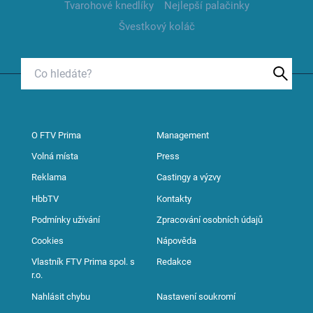
Tvarohové knedlíky
Nejlepší palačinky
Švestkový koláč
O FTV Prima
Management
Volná místa
Press
Reklama
Castingy a výzvy
HbbTV
Kontakty
Podmínky užívání
Zpracování osobních údajů
Cookies
Nápověda
Vlastník FTV Prima spol. s
Redakce
r.o.
Nahlásit chybu
Nastavení soukromí