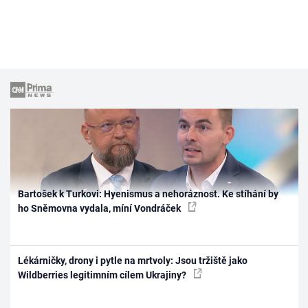
Bartošek k Turkovi: Hyenismus a nehoráznost. Ke stíhání by
ho Sněmovna vydala, míní Vondráček
Lékárničky, drony i pytle na mrtvoly: Jsou tržiště jako
Wildberries legitimním cílem Ukrajiny?