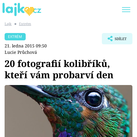
Lajk
■
Extrém
Trendy:
KARLOS VÉMOLA
ONLYFANS
EXTRÉM
SDÍLET
SHOPAHOLICADEL
CLASH OF THE STARS
21. ledna 2015 09:50
Lucie Průchová
20 fotografií kolibříků,
kteří vám probarví den
Témata
Showbyznys
Youtubeři
Virály