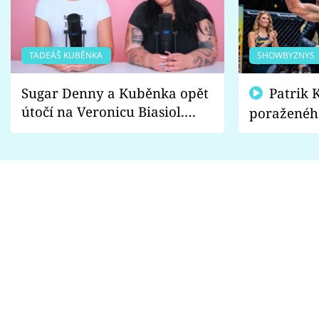
TADEÁŠ KUBĚNKA
SHOWBYZNYS
Sugar Denny a Kuběnka opět
Patrik Kincl se zastal
útočí na Veronicu Biasiol.
poraženéh
Proč je podle nich falešná a
fanoušci n
lže o své nevěře?